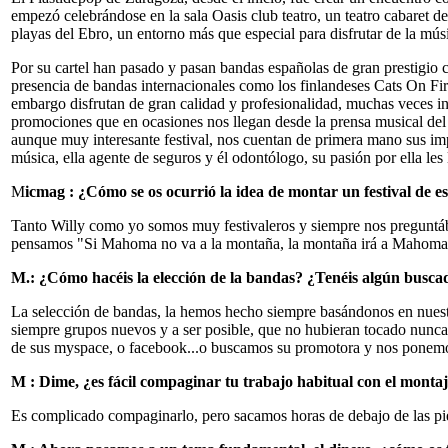
empezó celebrándose en la sala Oasis club teatro, un teatro cabaret d
playas del Ebro, un entorno más que especial para disfrutar de la mús
Por su cartel han pasado y pasan bandas españolas de gran prestigio 
presencia de bandas internacionales como los finlandeses Cats On Fir
embargo disfrutan de gran calidad y profesionalidad, muchas veces i
promociones que en ocasiones nos llegan desde la prensa musical del
aunque muy interesante festival, nos cuentan de primera mano sus imp
música, ella agente de seguros y él odontólogo, su pasión por ella les
M
icmag : ¿Cómo se os ocurrió la idea de montar un festival de es
Tanto Willy como yo somos muy festivaleros y siempre nos preguntábam
pensamos "Si Mahoma no va a la montaña, la montaña irá a Mahoma
M.: ¿Cómo hacéis la elección de la bandas? ¿Tenéis algún buscad
La selección de bandas, la hemos hecho siempre basándonos en nuestr
siempre grupos nuevos y a ser posible, que no hubieran tocado nunca
de sus myspace, o facebook...o buscamos su promotora y nos ponemos d
M : Dime, ¿es fácil compaginar tu trabajo habitual con el montaje 
Es complicado compaginarlo, pero sacamos horas de debajo de las pie