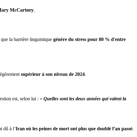
ary McCartney
.
 que la barrière linguistique
génère du stress pour 80 % d'entre
 légèrement
supérieur à son niveau de 2024
.
estion est, selon lui : «
Quelles sont les deux années qui valent la
 dû à l’
Iran où les peines de mort ont plus que doublé l’an passé
.