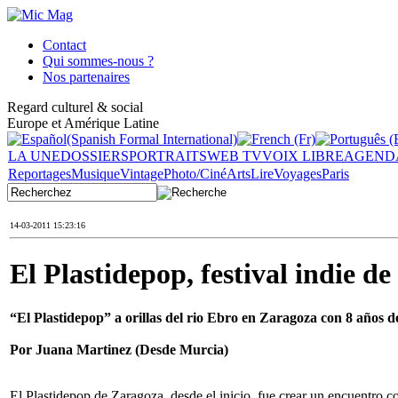
Contact
Qui sommes-nous ?
Nos partenaires
Regard culturel & social
Europe et Amérique Latine
LA UNE
DOSSIERS
PORTRAITS
WEB TV
VOIX LIBRE
AGEND
Reportages
Musique
Vintage
Photo/Ciné
Arts
Lire
Voyages
Paris
14-03-2011 15:23:16
El Plastidepop, festival indie d
“El Plastidepop” a orillas del rio Ebro en Zaragoza con 8 años 
Por Juana Martinez (Desde Murcia)
El Plastidepop de Zaragoza, desde el inicio, fue crear un encuentro 