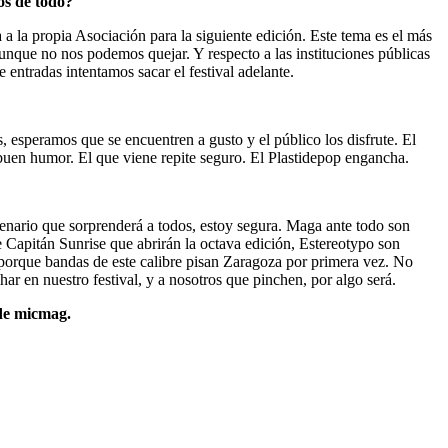
os de todo?
a la propia Asociación para la siguiente edición. Este tema es el más
aunque no nos podemos quejar. Y respecto a las instituciones públicas
 entradas intentamos sacar el festival adelante.
 esperamos que se encuentren a gusto y el público los disfrute. El
y buen humor. El que viene repite seguro. El Plastidepop engancha.
enario que sorprenderá a todos, estoy segura. Maga ante todo son
 Capitán Sunrise que abrirán la octava edición, Estereotypo son
a porque bandas de este calibre pisan Zaragoza por primera vez. No
har en nuestro festival, y a nosotros que pinchen, por algo será.
 de micmag.