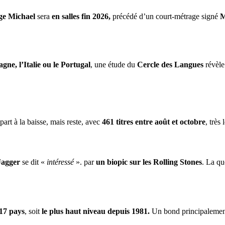
ge Michael
sera
en salles fin 2026,
précédé d’un court-métrage signé
M
gne, l’Italie ou le Portugal
, une étude du
Cercle des Langues
révèle
part à la baisse, mais reste, avec
461 titres entre août et octobre
, très
Jagger
se dit «
intéressé
». par
un biopic sur les Rolling Stones
. La qu
17 pays
, soit
le plus haut niveau depuis 1981.
Un bond principalement