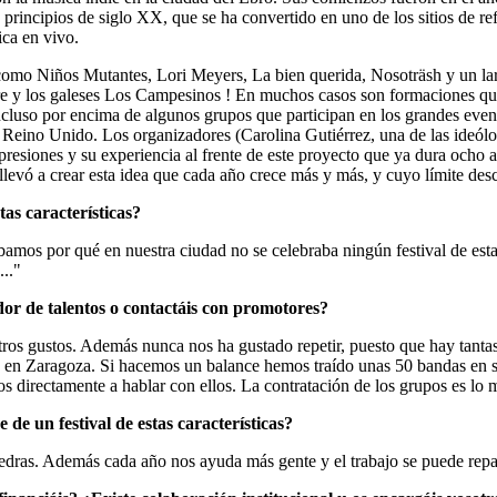
e principios de siglo XX, que se ha convertido en uno de los sitios de r
ica en vivo.
como Niños Mutantes, Lori Meyers, La bien querida, Nosoträsh y un largo
e y los galeses Los Campesinos ! En muchos casos son formaciones que a
ncluso por encima de algunos grupos que participan en los grandes eve
 Reino Unido. Los organizadores (Carolina Gutiérrez, una de las ideól
resiones y su experiencia al frente de este proyecto que ya dura ocho
 llevó a crear esta idea que cada año crece más y más, y cuyo límite des
tas características?
os por qué en nuestra ciudad no se celebraba ningún festival de estas 
..."
or de talentos o contactáis con promotores?
os gustos. Además nunca nos ha gustado repetir, puesto que hay tantas
 en Zaragoza. Si hacemos un balance hemos traído unas 50 bandas en sie
irectamente a hablar con ellos. La contratación de los grupos es lo má
de un festival de estas características?
dras. Además cada año nos ayuda más gente y el trabajo se puede repart