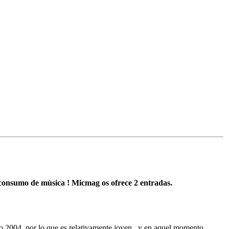
e consumo de mùsica ! Micmag os ofrece 2 entradas.
ño 2004, por lo que es relativamente joven , y en aquel momento