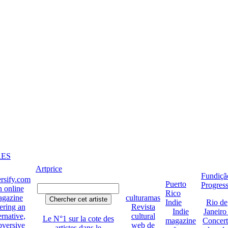
RES
Artprice
Fundiçã
rsify.com
Puerto
Progres
 online
Rico
gazine
culturamas
Indie
Rio de
ering an
Revista
Indie
Janeiro 
ernative,
cultural
Le N°1 sur la cote des
magazine
Concert
bversive
web de
artistes dans le