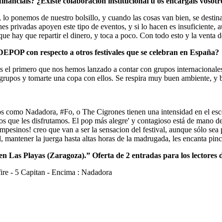
nanciáis? ¿Existe colaboración institucional u os encargáis vosotr
lo ponemos de nuestro bolsillo, y cuando las cosas van bien, se destina 
es privadas apoyen este tipo de eventos, y si lo hacen es insuficiente, 
 hay que repartir el dinero, y toca a poco. Con todo esto y la venta de
EPOP con respecto a otros festivales que se celebran en España?
s el primero que nos hemos lanzado a contar con grupos internacionales,
 los grupos y tomarte una copa con ellos. Se respira muy buen ambiente, 
s como Nadadora, #Fo, o The Cigrones tienen una intensidad en el esc
s que les disfrutamos. El pop más alegre' y contagioso está de mano de
mpesinos! creo que van a ser la sensacion del festival, aunque sólo se
l, mantener la juerga hasta altas horas de la madrugada, les encanta pinc
11 en Las Playas (Zaragoza).” Oferta de 2 entradas para los lectores
fire - 5 Capitan - Encima : Nadadora