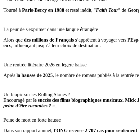
Tourné à
Paris-Bercy en 1988
et resté inédit, "
Faith Tour
" de
Geor
La peur de s'exprimer dans une langue étrangère
Alors que
des millions de Français
s’apprêtent à voyager vers
l’Espa
eux
, influençant jusqu’à leur choix de destination.
Une rentrée littéraire 2026 en légère baisse
Après
la hausse de 2025
, le nombre de romans publiés à la rentrée re
Un biopic sur les Rolling Stones ?
Encouragé par
le succès des films biographiques musicaux
,
Mick 
peine d’être racontées ?
»...
Peine de mort en forte hausse
Dans son rapport annuel,
l’ONG
recense
2 707 cas pour seulement 