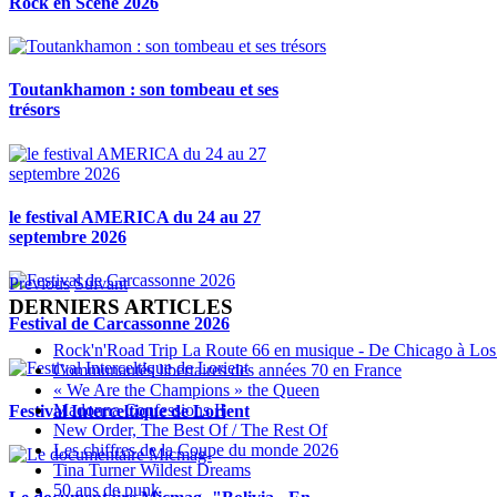
Rock en Scène 2026
Toutankhamon : son tombeau et ses
trésors
le festival AMERICA du 24 au 27
septembre 2026
Previous
Suivant
DERNIERS ARTICLES
Festival de Carcassonne 2026
Rock'n'Road Trip La Route 66 en musique - De Chicago à Los
Communautés libertaires des années 70 en France
« We Are the Champions » the Queen
Madonna Confessions II
Festival Interceltique de Lorient
New Order, The Best Of / The Rest Of
Les chiffres de la Coupe du monde 2026
Tina Turner Wildest Dreams
50 ans de punk