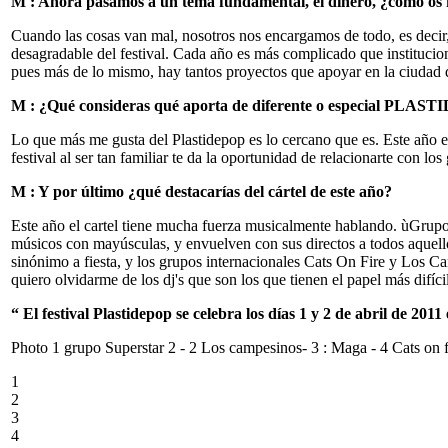
M : Ahora pasamos a un tema fundamental, el dinero, ¿cómo os fi
Cuando las cosas van mal, nosotros nos encargamos de todo, es decir, 
desagradable del festival. Cada año es más complicado que institucion
pues más de lo mismo, hay tantos proyectos que apoyar en la ciudad que
M : ¿Qué consideras qué aporta de diferente o especial PLASTID
Lo que más me gusta del Plastidepop es lo cercano que es. Este año e
festival al ser tan familiar te da la oportunidad de relacionarte con
M : Y por último ¿qué destacarías del cártel de este año?
Este año el cartel tiene mucha fuerza musicalmente hablando. ùGrupo
músicos con mayúsculas, y envuelven con sus directos a todos aquello
sinónimo a fiesta, y los grupos internacionales Cats On Fire y Los Ca
quiero olvidarme de los dj's que son los que tienen el papel más difíci
“ El festival Plastidepop se celebra los días 1 y 2 de abril de 20
Photo 1 grupo Superstar 2 - 2 Los campesinos- 3 : Maga - 4 Cats on 
1
2
3
4