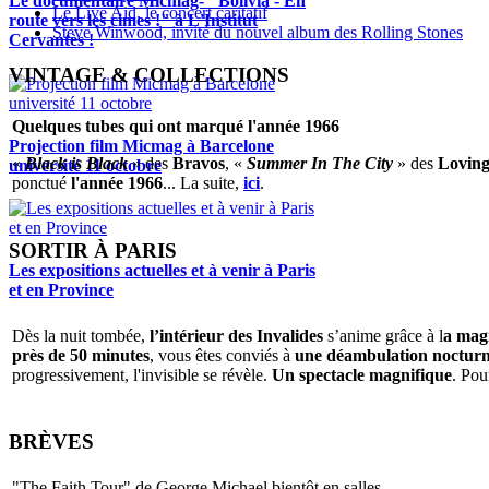
Le documentaire Micmag- "Bolivia - En
Le Live Aid, le concert caritatif
route vers les cimes !" à L'Institut
Steve Winwood, invité du nouvel album des Rolling Stones
Cervantès !
VINTAGE & COLLECTIONS
Quelques tubes qui ont marqué l'année 1966
Projection film Micmag à Barcelone
«
Black is Black
» des
Bravos
, «
Summer In The City
» des
Loving
université 11 octobre
ponctué
l'année 1966
... La suite,
ici
.
SORTIR À PARIS
Les expositions actuelles et à venir à Paris
et en Province
Dès la nuit tombée,
l’intérieur des Invalides
s’anime grâce à l
a magi
près de 50 minutes
, vous êtes conviés à
une déambulation nocturne 
progressivement, l'invisible se révèle.
Un spectacle magnifique
. Pou
BRÈVES
"The Faith Tour" de George Michael bientôt en salles