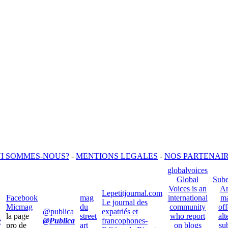
I SOMMES-NOUS?
-
MENTIONS LEGALES
-
NOS PARTENAI
globalvoices
Global
Sube
Voices is an
An
Lepetitjournal.com
Facebook
mag
international
ma
Le journal des
Micmag
du
community
off
@publica
expatriés et
la page
street
who report
alt
e
@Publica
francophones-
pro de
art
on blogs
su