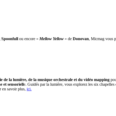
 Spoonfull
ou encore «
Mellow Yellow
» de
Donovan
, Micmag vous pr
e de la lumière, de la musique orchestrale et du vidéo mapping
pou
et sensoriell
e. Guidés par la lumière, vous explorez les six chapelle
r en savoir plus,
ici.