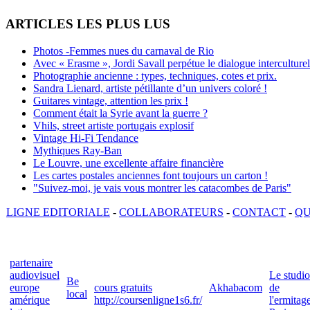
ARTICLES LES PLUS LUS
Photos -Femmes nues du carnaval de Rio
Avec « Erasme », Jordi Savall perpétue le dialogue interculturel
Photographie ancienne : types, techniques, cotes et prix.
Sandra Lienard, artiste pétillante d’un univers coloré !
Guitares vintage, attention les prix !
Comment était la Syrie avant la guerre ?
Vhils, street artiste portugais explosif
Vintage Hi-Fi Tendance
Mythiques Ray-Ban
Le Louvre, une excellente affaire financière
Les cartes postales anciennes font toujours un carton !
"Suivez-moi, je vais vous montrer les catacombes de Paris"
LIGNE EDITORIALE
-
COLLABORATEURS
-
CONTACT
-
QU
partenaire
audiovisuel
Le studio
Be
europe
cours gratuits
Akhabacom
de
local
amérique
http://coursenligne1s6.fr/
l'ermitag