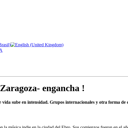
A
e Zaragoza- engancha !
de vida sube en intensidad. Grupos internacionales y otra forma d
con la música indie en la ciudad del Ebro. Sus comienzos fueron en el a