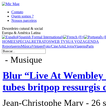
Contato
Quem somos ?
Nossos parceiros
Desordeiro cutural & social
Europa & América Latina
HOME
ESPECIAL
RETRATOS
WEB TV
SUA VOZ
AGENDA
Reportagens
Música
Vintage
Foto/Cine
Arts
Livros
Viagens
Paris
- Musique
Blur “Live At Wembley 
tubes britpop ressurgis d
Jean-Christophe Mary - 26 