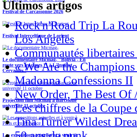
Ultimos artigos
Festival de Carcassonne 2026
Rock'n'Road Trip La Rou
Los Angeles
Festival Interceltique de Lorient
Communautés libertaires 
Le documentaire Micmag- "Bolivia - En
« We Are the Champions
route vers les cimes !" à L'Institut
Cervantès !
Madonna Confessions II
New Order, The Best Of 
Projection film Micmag à Barcelone
Les chiffres de la Coup
université 11 octobre
Tina Turner Wildest Dre
50 ans de punk
Les expositions actuelles et à venir à