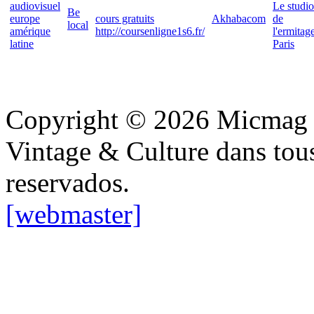
audiovisuel
Le studio
Be
europe
cours gratuits
Akhabacom
de
local
amérique
http://coursenligne1s6.fr/
l'ermitag
latine
Paris
Copyright © 2026 Micmag : 
Vintage & Culture dans tous 
reservados.
[webmaster]