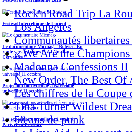
Festival de Carcassonne 2026
Rock'n'Road Trip La Rou
Los Angeles
Festival Interceltique de Lorient
Communautés libertaires 
Le documentaire Micmag- "Bolivia - En
« We Are the Champions
route vers les cimes !" à L'Institut
Cervantès !
Madonna Confessions II
New Order, The Best Of 
Projection film Micmag à Barcelone
Les chiffres de la Coup
université 11 octobre
Tina Turner Wildest Dre
50 ans de punk
Les expositions actuelles et à venir à
Paris et en Province