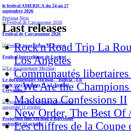
le festival AMERICA du 24 au 27
septembre 2026
Previous
Next
Last releases
Festival de Carcassonne 2026
Rock'n'Road Trip La Rou
Los Angeles
Festival Interceltique de Lorient
Communautés libertaires 
Le documentaire Micmag- "Bolivia - En
« We Are the Champions
route vers les cimes !" à L'Institut
Cervantès !
Madonna Confessions II
New Order, The Best Of 
Projection film Micmag à Barcelone
Les chiffres de la Coup
université 11 octobre