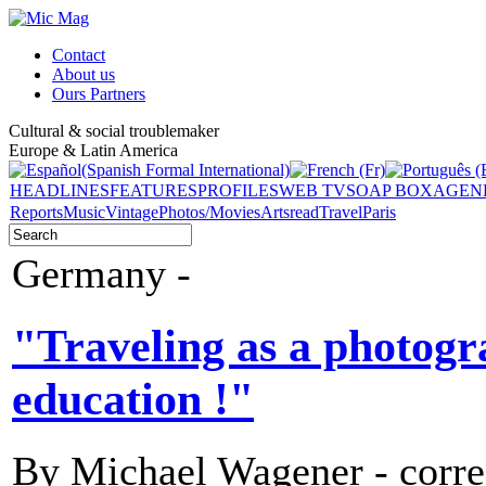
Contact
About us
Ours Partners
Cultural & social troublemaker
Europe & Latin America
HEADLINES
FEATURES
PROFILES
WEB TV
SOAP BOX
AGEN
Reports
Music
Vintage
Photos/Movies
Arts
read
Travel
Paris
Germany -
"Traveling as a photogr
education !"
By Michael Wagener - correc