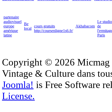
partenaire
audiovisuel
Le studio
Be
europe
cours gratuits
Akhabacom
de
local
amérique
http://coursenligne1s6.fr/
l'ermitag
latine
Paris
Copyright © 2026 Micmag : 
Vintage & Culture dans tous
Joomla!
is Free Software re
License.