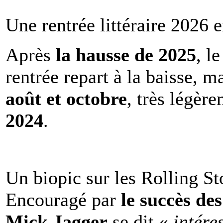
Une rentrée littéraire 2026 e
Après
la hausse de 2025
, l
rentrée repart à la baisse, m
août et octobre
, très légèr
2024
.
Un biopic sur les Rolling St
Encouragé par
le succès de
Mick Jagger
se dit «
intére