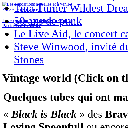
Tina Turner Wildest Dre
50 ans de punk
Les expositions actuelles et à venir à
Paris et en Province
Le Live Aid, le concert ca
Steve Winwood, invité d
Stones
Vintage world (Click on th
Quelques tubes qui ont ma
«
Black is Black
» des
Brav
Loving Spoonfull
ou encor