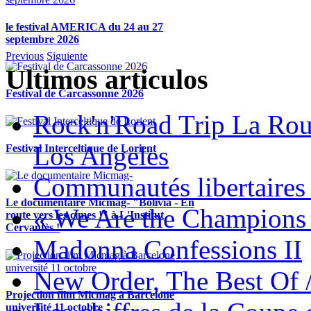
le festival AMERICA du 24 au 27
septembre 2026
Previous
Siguiente
Ultimos articulos
Festival de Carcassonne 2026
Rock'n'Road Trip La Rou
Los Angeles
Festival Interceltique de Lorient
Communautés libertaires 
Le documentaire Micmag- "Bolivia - En
« We Are the Champions
route vers les cimes !" à L'Institut
Cervantès !
Madonna Confessions II
New Order, The Best Of 
Projection film Micmag à Barcelone
université 11 octobre