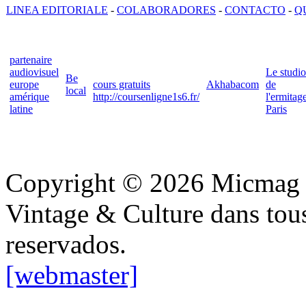
LINEA EDITORIALE
-
COLABORADORES
-
CONTACTO
-
Q
partenaire
audiovisuel
Le studio
Be
europe
cours gratuits
Akhabacom
de
local
amérique
http://coursenligne1s6.fr/
l'ermitag
latine
Paris
Copyright © 2026 Micmag : 
Vintage & Culture dans tous
reservados.
[webmaster]