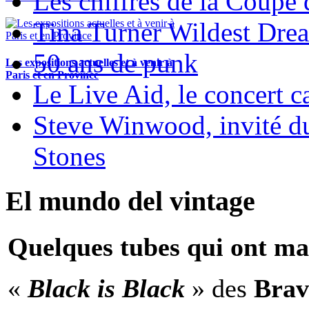
Les chiffres de la Coup
Tina Turner Wildest Dre
50 ans de punk
Les expositions actuelles et à venir à
Paris et en Province
Le Live Aid, le concert ca
Steve Winwood, invité d
Stones
El mundo del vintage
Quelques tubes qui ont ma
«
Black is Black
» des
Brav