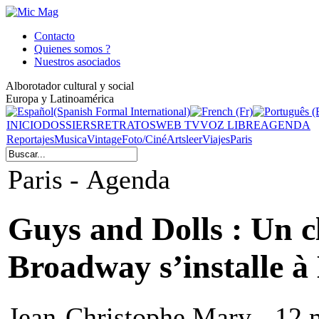
Contacto
Quienes somos ?
Nuestros asociados
Alborotador cultural y social
Europa y Latinoamérica
INICIO
DOSSIERS
RETRATOS
WEB TV
VOZ LIBRE
AGENDA
Reportajes
Musica
Vintage
Foto/Ciné
Arts
leer
Viajes
Paris
Paris - Agenda
Guys and Dolls : Un cl
Broadway s’installe à
Jean-Christophe Mary - 12 