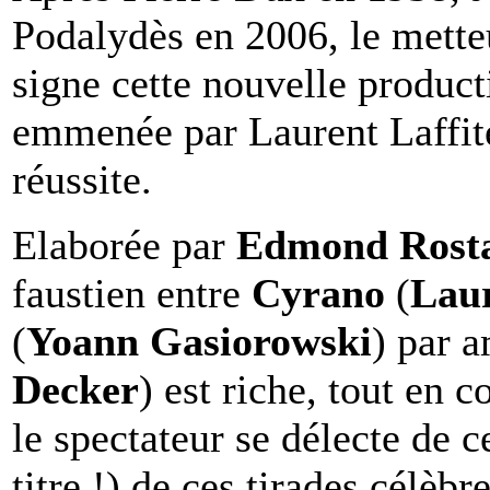
Podalydès en 2006, le met
signe cette nouvelle produc
emmenée par Laurent Laffite
réussite.
Elaborée par
Edmond Rost
faustien entre
Cyrano
(
Laur
(
Yoann Gasiorowski
) par 
Decker
) est riche, tout en 
le spectateur se délecte de c
titre !) de ces tirades célèb