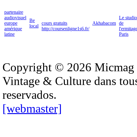
partenaire
audiovisuel
Le studio
Be
europe
cours gratuits
Akhabacom
de
local
amérique
http://coursenligne1s6.fr/
l'ermitag
latine
Paris
Copyright © 2026 Micmag : 
Vintage & Culture dans tous
reservados.
[webmaster]