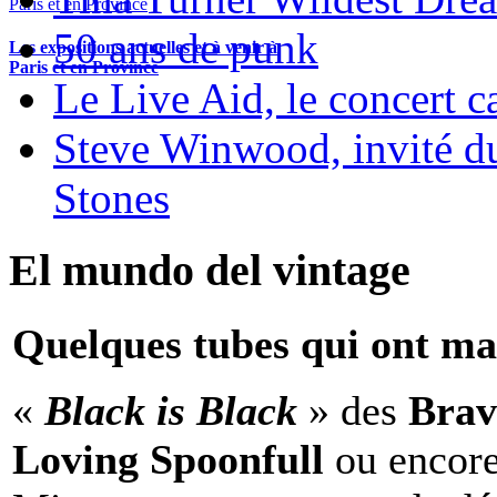
50 ans de punk
Les expositions actuelles et à venir à
Paris et en Province
Le Live Aid, le concert ca
Steve Winwood, invité d
Stones
El mundo del vintage
Quelques tubes qui ont ma
«
Black is Black
» des
Brav
Loving Spoonfull
ou encor