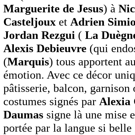
Marguerite de Jesus
) à
Nic
Casteljoux
et
Adrien Simi
Jordan Rezgui
(
La Duègn
Alexis Debieuvre
(qui endos
(
Marquis
) tous apportent au
émotion. Avec ce décor uniqu
pâtisserie, balcon, garnison
costumes signés par
Alexia
Daumas
signe là une mise en
portée par la langue si belle