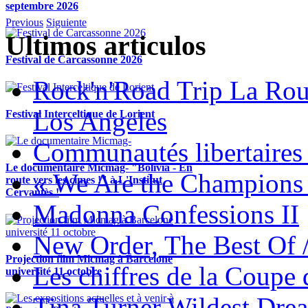
septembre 2026
Previous
Siguiente
Ultimos articulos
Festival de Carcassonne 2026
Rock'n'Road Trip La Rou
Los Angeles
Festival Interceltique de Lorient
Communautés libertaires 
Le documentaire Micmag- "Bolivia - En
« We Are the Champions
route vers les cimes !" à L'Institut
Cervantès !
Madonna Confessions II
New Order, The Best Of 
Projection film Micmag à Barcelone
Les chiffres de la Coup
université 11 octobre
Tina Turner Wildest Dre