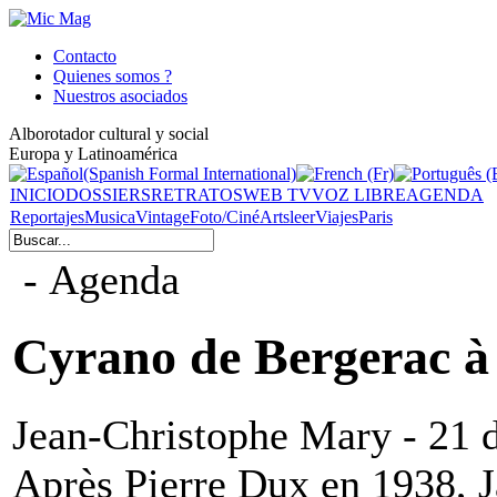
Contacto
Quienes somos ?
Nuestros asociados
Alborotador cultural y social
Europa y Latinoamérica
INICIO
DOSSIERS
RETRATOS
WEB TV
VOZ LIBRE
AGENDA
Reportajes
Musica
Vintage
Foto/Ciné
Arts
leer
Viajes
Paris
- Agenda
Cyrano de Bergerac à
Jean-Christophe Mary - 21
Après Pierre Dux en 1938, 