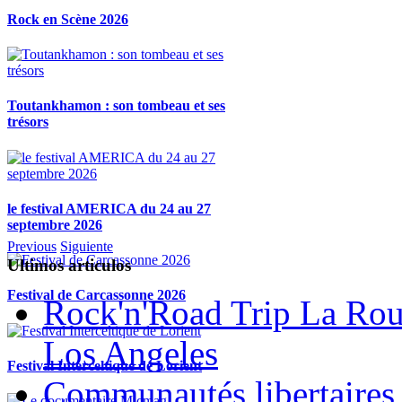
Rock en Scène 2026
Toutankhamon : son tombeau et ses
trésors
le festival AMERICA du 24 au 27
septembre 2026
Previous
Siguiente
Ultimos articulos
Festival de Carcassonne 2026
Rock'n'Road Trip La Rou
Los Angeles
Festival Interceltique de Lorient
Communautés libertaires 