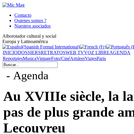
Contacto
Quienes somos ?
Nuestros asociados
Alborotador cultural y social
Europa y Latinoamérica
INICIO
DOSSIERS
RETRATOS
WEB TV
VOZ LIBRE
AGENDA
Reportajes
Musica
Vintage
Foto/Ciné
Arts
leer
Viajes
Paris
- Agenda
Au XVIIIe siècle, la l
pas de plus grande a
Lecouvreu