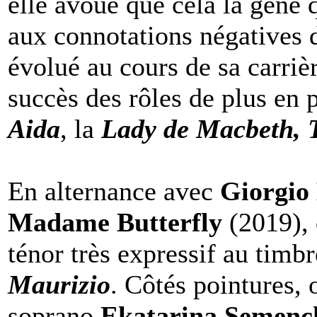
elle avoue que cela la gêne 
aux connotations négatives 
évolué au cours de sa carriè
succès des rôles de plus en p
Aida
, la
Lady de Macbeth, 
En alternance avec
Giorgio
Madame Butterfly
(2019), 
ténor très expressif au timbr
Maurizio
. Côtés pointures, 
soprano
Ekatarina Semenc