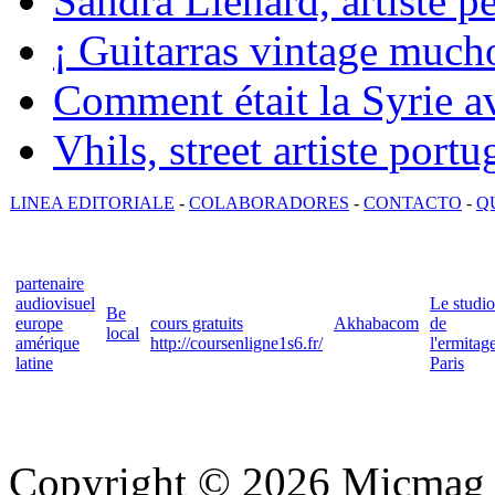
Sandra Lienard, artiste pé
¡ Guitarras vintage mucho
Comment était la Syrie av
Vhils, street artiste portu
LINEA EDITORIALE
-
COLABORADORES
-
CONTACTO
-
Q
partenaire
audiovisuel
Le studio
Be
europe
cours gratuits
Akhabacom
de
local
amérique
http://coursenligne1s6.fr/
l'ermitag
latine
Paris
Copyright © 2026 Micmag : 