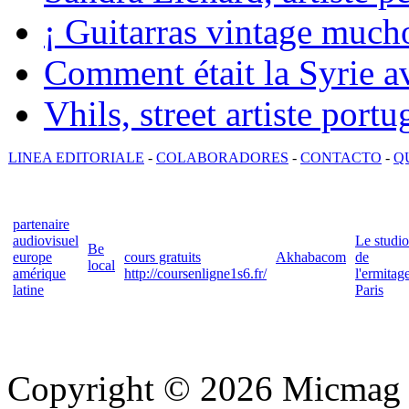
¡ Guitarras vintage mucho
Comment était la Syrie av
Vhils, street artiste portu
LINEA EDITORIALE
-
COLABORADORES
-
CONTACTO
-
Q
partenaire
audiovisuel
Le studio
Be
europe
cours gratuits
Akhabacom
de
local
amérique
http://coursenligne1s6.fr/
l'ermitag
latine
Paris
Copyright © 2026 Micmag : 