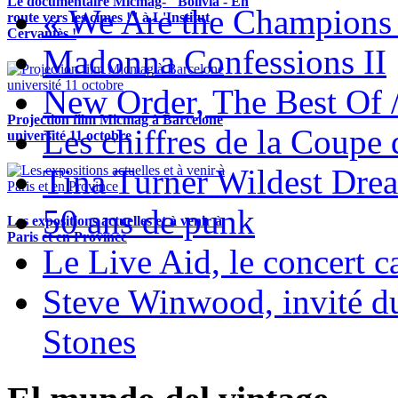
Le documentaire Micmag- "Bolivia - En
« We Are the Champions
route vers les cimes !" à L'Institut
Cervantès !
Madonna Confessions II
New Order, The Best Of 
Projection film Micmag à Barcelone
Les chiffres de la Coup
université 11 octobre
Tina Turner Wildest Dre
50 ans de punk
Les expositions actuelles et à venir à
Paris et en Province
Le Live Aid, le concert ca
Steve Winwood, invité d
Stones