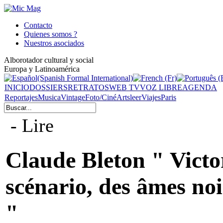
Contacto
Quienes somos ?
Nuestros asociados
Alborotador cultural y social
Europa y Latinoamérica
INICIO
DOSSIERS
RETRATOS
WEB TV
VOZ LIBRE
AGENDA
Reportajes
Musica
Vintage
Foto/Ciné
Arts
leer
Viajes
Paris
- Lire
Claude Bleton " Victor
scénario, des âmes no
"