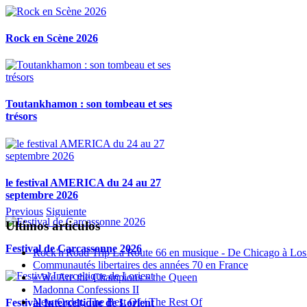
Rock en Scène 2026
Toutankhamon : son tombeau et ses
trésors
le festival AMERICA du 24 au 27
septembre 2026
Previous
Siguiente
Ultimos articulos
Festival de Carcassonne 2026
Rock'n'Road Trip La Route 66 en musique - De Chicago à Los
Communautés libertaires des années 70 en France
« We Are the Champions » the Queen
Madonna Confessions II
New Order, The Best Of / The Rest Of
Festival Interceltique de Lorient