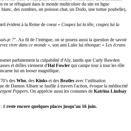
n en se réfugiant dans le monde multicolore du site en ligne
n blanc, des zombies, un poisson chat, un Dodo, une tortue poubelle),
d’œil évident à la Reine de coeur «
Coupez lui la tête, coupez lui la
uis-je ?
". Au fil de l’intrigue, on se posera aussi la question de savoir
evez vivre dans ce monde
», son ami Luke lui rétorque: «
Les écrans
ansmet parfaitement la culpabilité d'Aly, tandis que Carly Bawden
sses et drôles viennent d'
Hal Fowler
qui campe tour à tour les rôle
incarne lui un looser magnifique.
 70’s des
Who
, des
Kinks
et des
Beatles
avec l’utilisation
ue de Damon Albarn se faufile à travers l'action, évoque la médiocrité
ergent Peppers
. On apprécie aussi les costumes de
Katrina Lindsay
: il
reste encore quelques places jusqu’au 16 juin.