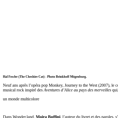
Hal Fowler (The Cheshire Cat) -
Photo Brinkhoff Mögenburg.
Neuf ans après l’opéra pop Monkey, Journey to the West (2007), le 
musical rock inspiré des
Aventures d’Alice au pays des merveilles
qui,
un monde multicolore
Dans Wonder.land,
Moira Buffini
, l’auteur du livret et des paroles,