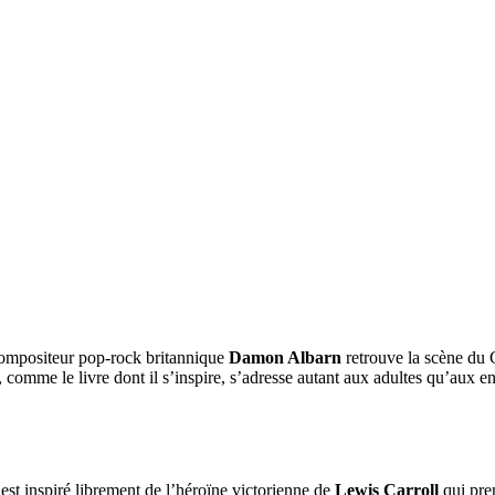
compositeur pop-rock britannique
Damon Albarn
retrouve la scène du 
 comme le livre dont il s’inspire, s’adresse autant aux adultes qu’aux en
 s’est inspiré librement de l’héroïne victorienne de
Lewis Carroll
qui pren