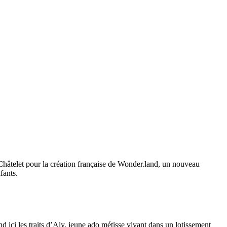
Châtelet pour la création française de Wonder.land, un nouveau
fants.
d ici les traits d’Aly, jeune ado métisse vivant dans un lotissement