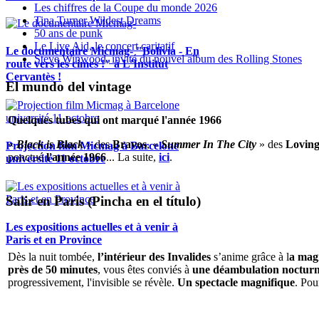
Les chiffres de la Coupe du monde 2026
Tina Turner Wildest Dreams
50 ans de punk
Le Live Aid, le concert caritatif
Le documentaire Micmag- "Bolivia - En
Steve Winwood, invité du nouvel album des Rolling Stones
route vers les cimes !" à L'Institut
Cervantès !
El mundo del vintage
Quelques tubes qui ont marqué l'année 1966
«
Black is Black
» des
Bravos
, «
Summer In The City
» des
Loving
Projection film Micmag à Barcelone
ponctué
l'année 1966
... La suite,
ici
.
université 11 octobre
Salir en Paris (Pincha en el título)
Les expositions actuelles et à venir à
Paris et en Province
Dès la nuit tombée,
l’intérieur des Invalides
s’anime grâce à l
a magi
près de 50 minutes
, vous êtes conviés à
une déambulation nocturne 
progressivement, l'invisible se révèle.
Un spectacle magnifique
. Pou