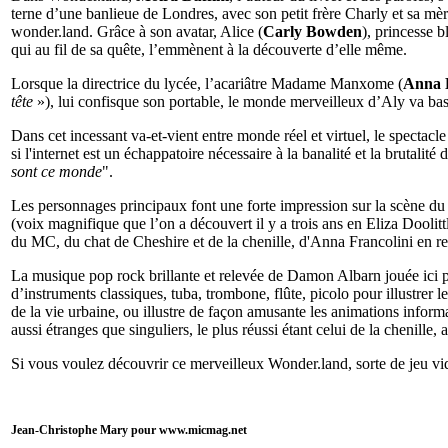
terne d’une banlieue de Londres, avec son petit frère Charly et sa mère
wonder.land. Grâce à son avatar, Alice (
Carly Bowden
), princesse 
qui au fil de sa quête, l’emmènent à la découverte d’elle même.
Lorsque la directrice du lycée, l’acariâtre Madame Manxome (
Anna F
tête
»), lui confisque son portable, le monde merveilleux d’Aly va bas
Dans cet incessant va-et-vient entre monde réel et virtuel, le spectacle 
si l'internet est un échappatoire nécessaire à la banalité et la brutal
sont ce monde
".
Les personnages principaux font une forte impression sur la scène du
(voix magnifique que l’on a découvert il y a trois ans en Eliza Dooli
du MC, du chat de Cheshire et de la chenille, d'Anna Francolini en re
La musique pop rock brillante et relevée de Damon Albarn jouée ici p
d’instruments classiques, tuba, trombone, flûte, picolo pour illustre
de la vie urbaine, ou illustre de façon amusante les animations infor
aussi étranges que singuliers, le plus réussi étant celui de la chenille,
Si vous voulez découvrir ce merveilleux Wonder.land, sorte de jeu vi
Jean-
Christophe Mary pour www.micmag.net