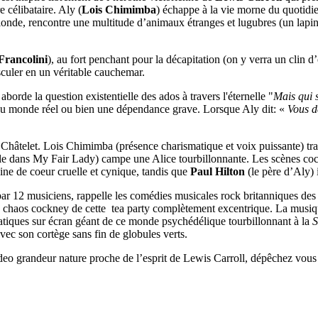
 célibataire. Aly (
Lois Chimimba
) échappe à la vie morne du quotidie
blonde, rencontre une multitude d’animaux étranges et lugubres (un lapi
rancolini
), au fort penchant pour la décapitation (on y verra un clin 
culer en un véritable cauchemar.
aborde la question existentielle des ados à travers l'éternelle "
Mais qui s
ité du monde réel ou bien une dépendance grave. Lorsque Aly dit: «
Vous d
 Châtelet. Lois Chimimba (présence charismatique et voix puissante) tr
ttle dans My Fair Lady) campe une Alice tourbillonnante. Les scènes coca
ine de coeur cruelle et cynique, tandis que
Paul Hilton
(le père d’Aly) 
ar 12 musiciens, rappelle les comédies musicales rock britanniques des
r le chaos cockney de cette tea party complètement excentrique. La musiq
matiques sur écran géant de ce monde psychédélique tourbillonnant à la
S
 avec son cortège sans fin de globules verts.
deo grandeur nature proche de l’esprit de Lewis Carroll, dépêchez vous 