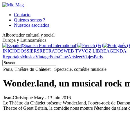
Contacto
Quienes somos ?
Nuestros asociados
Alborotador cultural y social
Europa y Latinoamérica
INICIO
DOSSIERS
RETRATOS
WEB TV
VOZ LIBRE
AGENDA
Reportajes
Musica
Vintage
Foto/Ciné
Arts
leer
Viajes
Paris
Paris, Théâtre du Châtelet - Spectacle, comédie musicale
Wonder.land, un musical rock mu
Jean-Christophe Mary - 13 juin 2016
Le Théâtre du Châtelet présente Wonder.land, l'opéra-rock de Damon A
Theatre of Great Britain, la comédie nous montre l'étendue du talent 