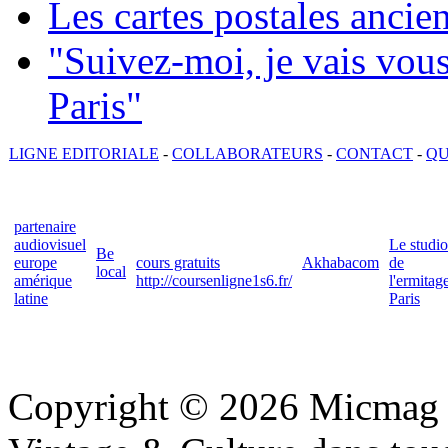
Les cartes postales ancie
"Suivez-moi, je vais vou
Paris"
LIGNE EDITORIALE
-
COLLABORATEURS
-
CONTACT
-
QU
partenaire
audiovisuel
Le studio
Be
europe
cours gratuits
Akhabacom
de
local
amérique
http://coursenligne1s6.fr/
l'ermitag
latine
Paris
Copyright © 2026 Micmag : 