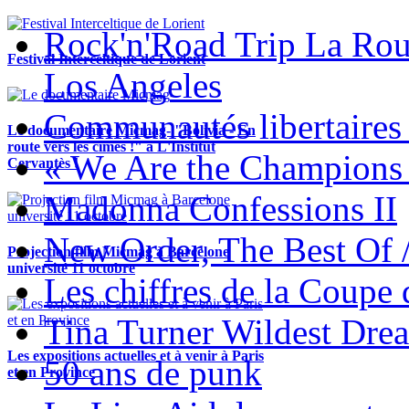
Rock'n'Road Trip La Rou
Festival Interceltique de Lorient
Los Angeles
Communautés libertaires 
Le documentaire Micmag- "Bolivia - En
route vers les cimes !" à L'Institut
« We Are the Champions
Cervantès !
Madonna Confessions II
New Order, The Best Of 
Projection film Micmag à Barcelone
université 11 octobre
Les chiffres de la Coup
Tina Turner Wildest Dre
Les expositions actuelles et à venir à Paris
50 ans de punk
et en Province