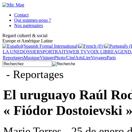
Contact
Qui sommes-nous ?
Nos partenaires
Regard culturel & social
Europe et Amérique Latine
LA UNE
DOSSIERS
PORTRAITS
WEB TV
VOIX LIBRE
AGEND
Reportages
Musique
Vintage
Photo/Ciné
Arts
Lire
Voyages
Paris
- Reportages
El uruguayo Raúl Rodr
« Fiódor Dostoievski 
Marie Torres - 25 de enero 