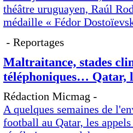
théâtre uruguayen, Raúl Rod
médaille « Fédor Dostoïevsk
- Reportages
Maltraitance, stades cli
téléphoniques… Qatar, le
Rédaction Micmag -
A quelques semaines de l'e
football au Qatar, les appels