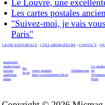
Le Louvre, une excellente
Les cartes postales ancie
"Suivez-moi, je vais vou
Paris"
LIGNE EDITORIALE
-
COLLABORATEURS
-
CONTACT
-
QU
partenaire
audiovisuel
Le studio
Be
europe
cours gratuits
Akhabacom
de
local
amérique
http://coursenligne1s6.fr/
l'ermitag
latine
Paris
Copyright © 2026 Micmag : 