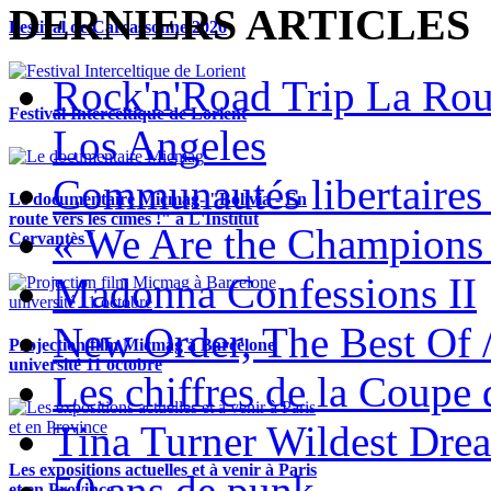
DERNIERS ARTICLES
Festival de Carcassonne 2026
Rock'n'Road Trip La Rou
Festival Interceltique de Lorient
Los Angeles
Communautés libertaires 
Le documentaire Micmag- "Bolivia - En
route vers les cimes !" à L'Institut
« We Are the Champions
Cervantès !
Madonna Confessions II
New Order, The Best Of 
Projection film Micmag à Barcelone
université 11 octobre
Les chiffres de la Coup
Tina Turner Wildest Dre
Les expositions actuelles et à venir à Paris
50 ans de punk
et en Province