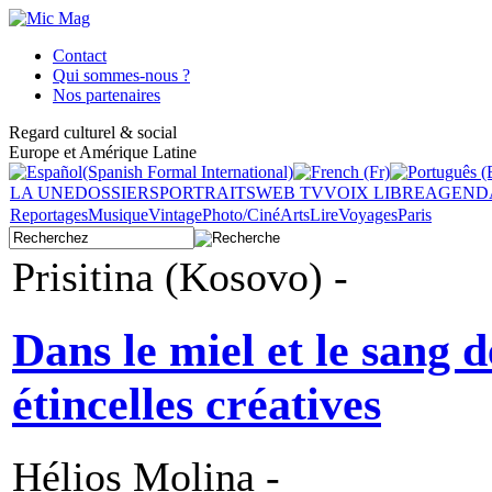
Contact
Qui sommes-nous ?
Nos partenaires
Regard culturel & social
Europe et Amérique Latine
LA UNE
DOSSIERS
PORTRAITS
WEB TV
VOIX LIBRE
AGEND
Reportages
Musique
Vintage
Photo/Ciné
Arts
Lire
Voyages
Paris
Prisitina (Kosovo) -
Dans le miel et le sang 
étincelles créatives
Hélios Molina -