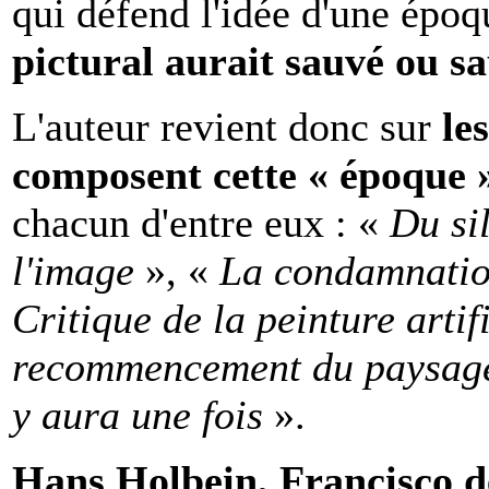
qui défend l'idée d'une époqu
pictural aurait sauvé ou s
L'auteur revient donc sur
le
composent cette « époque
chacun d'entre eux : «
Du si
l'image
», «
La condamnation
Critique de la peinture artifi
recommencement du paysag
y aura une fois
».
Hans Holbein, Francisco d