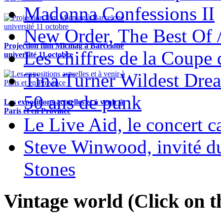
Madonna Confessions II
New Order, The Best Of 
Projection film Micmag à Barcelone
Les chiffres de la Coup
université 11 octobre
Tina Turner Wildest Dre
50 ans de punk
Les expositions actuelles et à venir à
Paris et en Province
Le Live Aid, le concert ca
Steve Winwood, invité d
Stones
Vintage world (Click on th