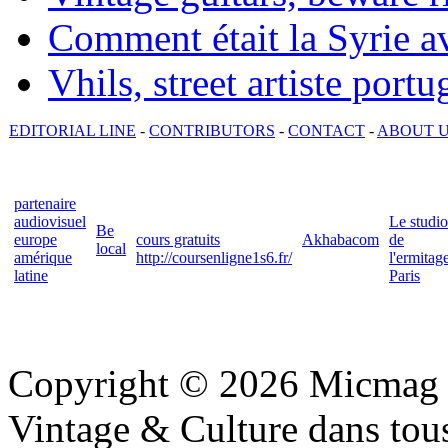
Comment était la Syrie av
Vhils, street artiste portu
EDITORIAL LINE
-
CONTRIBUTORS
-
CONTACT
-
ABOUT 
partenaire
audiovisuel
Le studio
Be
europe
cours gratuits
Akhabacom
de
local
amérique
http://coursenligne1s6.fr/
l'ermitag
latine
Paris
Copyright © 2026 Micmag : 
Vintage & Culture dans tous