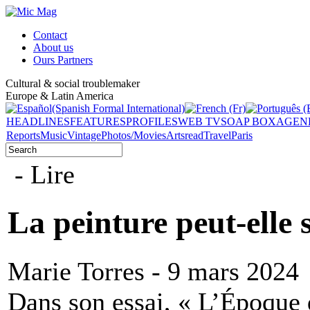
Contact
About us
Ours Partners
Cultural & social troublemaker
Europe & Latin America
HEADLINES
FEATURES
PROFILES
WEB TV
SOAP BOX
AGEN
Reports
Music
Vintage
Photos/Movies
Arts
read
Travel
Paris
- Lire
La peinture peut-elle
Marie Torres - 9 mars 2024
Dans son essai, « L’Époque 