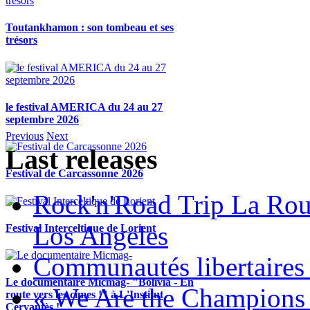
Toutankhamon : son tombeau et ses
trésors
le festival AMERICA du 24 au 27
septembre 2026
Previous
Next
Last releases
Festival de Carcassonne 2026
Rock'n'Road Trip La Rou
Los Angeles
Festival Interceltique de Lorient
Communautés libertaires 
Le documentaire Micmag- "Bolivia - En
« We Are the Champions
route vers les cimes !" à L'Institut
Cervantès !