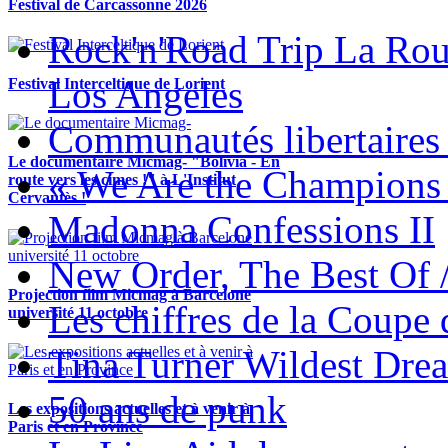
Festival de Carcassonne 2026
Rock'n'Road Trip La Rou
Los Angeles
Festival Interceltique de Lorient
Communautés libertaires 
Le documentaire Micmag- "Bolivia - En
« We Are the Champions
route vers les cimes !" à L'Institut
Cervantès !
Madonna Confessions II
New Order, The Best Of 
Projection film Micmag à Barcelone
Les chiffres de la Coup
université 11 octobre
Tina Turner Wildest Dre
50 ans de punk
Les expositions actuelles et à venir à
Paris et en Province