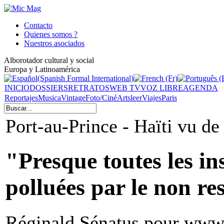
Contacto
Quienes somos ?
Nuestros asociados
Alborotador cultural y social
Europa y Latinoamérica
INICIO
DOSSIERS
RETRATOS
WEB TV
VOZ LIBRE
AGENDA
Reportajes
Musica
Vintage
Foto/Ciné
Arts
leer
Viajes
Paris
Port-au-Prince - Haïti vu de l
"Presque toutes les ins
polluées par le non re
Réginald Sénatus pour www