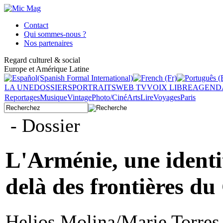
Contact
Qui sommes-nous ?
Nos partenaires
Regard culturel & social
Europe et Amérique Latine
LA UNE
DOSSIERS
PORTRAITS
WEB TV
VOIX LIBRE
AGEND
Reportages
Musique
Vintage
Photo/Ciné
Arts
Lire
Voyages
Paris
- Dossier
L'Arménie, une identi
delà des frontières d
Helios Molina/Marie Torres