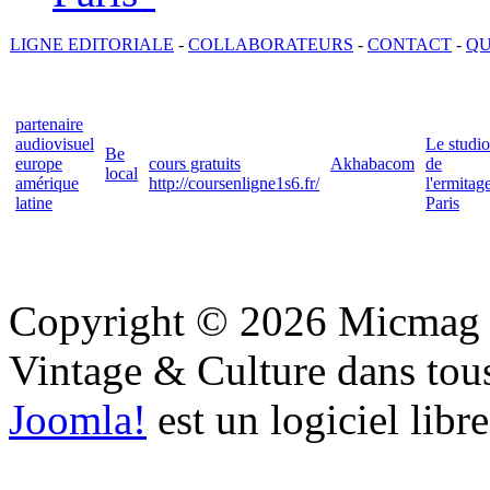
LIGNE EDITORIALE
-
COLLABORATEURS
-
CONTACT
-
QU
partenaire
audiovisuel
Le studio
Be
europe
cours gratuits
Akhabacom
de
local
amérique
http://coursenligne1s6.fr/
l'ermitag
latine
Paris
Copyright © 2026 Micmag : 
Vintage & Culture dans tous 
Joomla!
est un logiciel libr