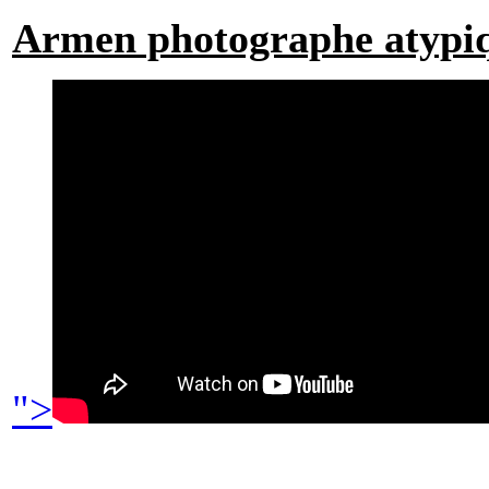
Armen photographe atypiq
">