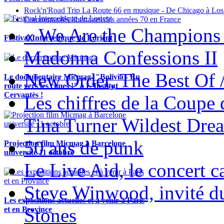
Rock'n'Road Trip La Route 66 en musique - De Chicago à Los
Communautés libertaires des années 70 en France
« We Are the Champions
Festival Interceltique de Lorient
Madonna Confessions II
New Order, The Best Of 
Le documentaire Micmag- "Bolivia - En
route vers les cimes !" à L'Institut
Cervantès !
Les chiffres de la Coup
Tina Turner Wildest Dre
50 ans de punk
Projection film Micmag à Barcelone
université 11 octobre
Le Live Aid, le concert ca
Steve Winwood, invité d
Les expositions actuelles et à venir à Paris
Stones
et en Province