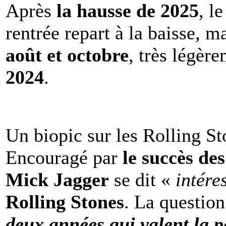
Après
la hausse de 2025
, l
rentrée repart à la baisse, m
août et octobre
, très légèr
2024
.
Un biopic sur les Rolling St
Encouragé par
le succès de
Mick Jagger
se dit «
intére
Rolling Stones
. La question
deux années qui valent la p