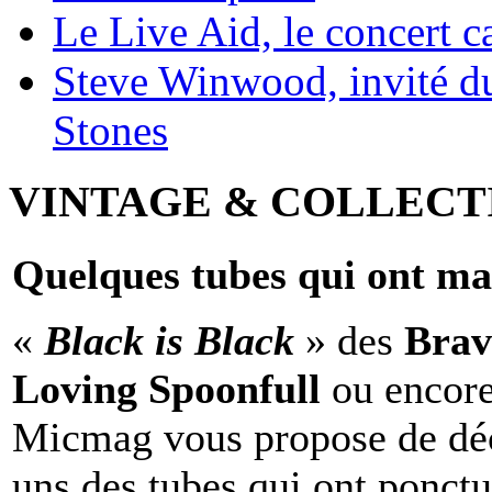
Le Live Aid, le concert ca
Steve Winwood, invité d
Stones
VINTAGE & COLLECT
Quelques tubes qui ont ma
«
Black is Black
» des
Brav
Loving Spoonfull
ou encor
Micmag vous propose de déc
uns des tubes qui ont ponct