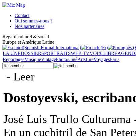
Contact
Qui sommes-nous ?
Nos partenaires
Regard culturel & social
Europe et Amérique Latine
LA UNE
DOSSIERS
PORTRAITS
WEB TV
VOIX LIBRE
AGEND
Reportages
Musique
Vintage
Photo/Ciné
Arts
Lire
Voyages
Paris
- Leer
Dostoyevski, escriban
José Luis Trullo Culturama 
En un cuchitril de San Peter