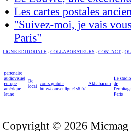
Les cartes postales ancie
"Suivez-moi, je vais vou
Paris"
LIGNE EDITORIALE
-
COLLABORATEURS
-
CONTACT
-
QU
partenaire
audiovisuel
Le studio
Be
europe
cours gratuits
Akhabacom
de
local
amérique
http://coursenligne1s6.fr/
l'ermitag
latine
Paris
Copyright © 2026 Micmag : 