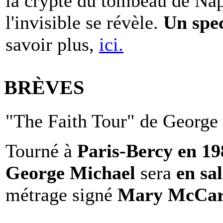
la crypte du tombeau de Nap
l'invisible se révèle.
Un spe
savoir plus,
ici.
BRÈVES
"The Faith Tour" de George 
Tourné à
Paris-Bercy en 1
George Michael
sera
en sal
métrage signé
Mary McCar