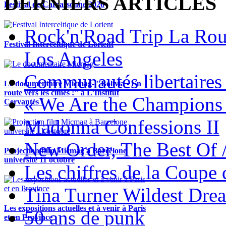
DERNIERS ARTICLES
Festival de Carcassonne 2026
Rock'n'Road Trip La Rou
Festival Interceltique de Lorient
Los Angeles
Communautés libertaires 
Le documentaire Micmag- "Bolivia - En
route vers les cimes !" à L'Institut
« We Are the Champions
Cervantès !
Madonna Confessions II
New Order, The Best Of 
Projection film Micmag à Barcelone
université 11 octobre
Les chiffres de la Coup
Tina Turner Wildest Dre
Les expositions actuelles et à venir à Paris
50 ans de punk
et en Province