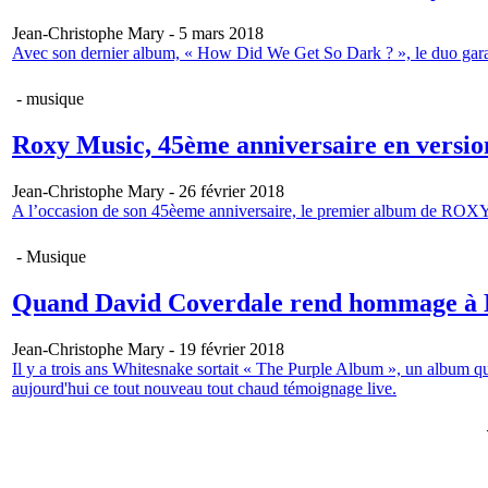
Jean-Christophe Mary - 5 mars 2018
Avec son dernier album, « How Did We Get So Dark ? », le duo garage 
- musique
Roxy Music, 45ème anniversaire en versi
Jean-Christophe Mary - 26 février 2018
A l’occasion de son 45èeme anniversaire, le premier album de ROX
- Musique
Quand David Coverdale rend hommage à D
Jean-Christophe Mary - 19 février 2018
Il y a trois ans Whitesnake sortait « The Purple Album », un album q
aujourd'hui ce tout nouveau tout chaud témoignage live.