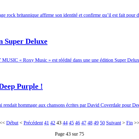
rock britannique affirme son identité et confirme qu’il est fait pour d
on Super Deluxe
Y MUSIC « Roxy Music » est réédité dans une une édition Super Delux
eep Purple !
ui rendait hommage aux chansons écrites par David Coverdale pour Deep 
<<
Début
<
Précédent
41
42
43
44
45
46
47
48
49
50
Suivant
>
Fin
>
Page 43 sur 75