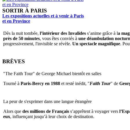
SORTIR À PARIS
Les expositions actuelles et à venir à Paris
et en Province
Dès la nuit tombée,
l’intérieur des Invalides
s’anime grâce à l
a magi
près de 50 minutes
, vous êtes conviés à
une déambulation nocturne 
progressivement, l'invisible se révèle.
Un spectacle magnifique
. Pou
BRÈVES
"The Faith Tour" de George Michael bientôt en salles
Tourné à
Paris-Bercy en 1988
et resté inédit, "
Faith Tour
" de
Geor
La peur de s'exprimer dans une langue étrangère
Alors que
des millions de Français
s’apprêtent à voyager vers
l’Espa
eux
, influençant jusqu’à leur choix de destination.