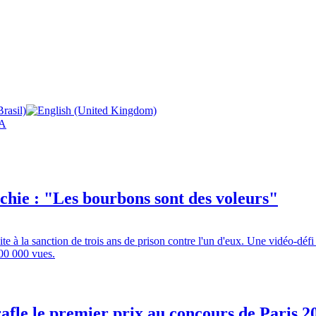
A
rchie : "Les bourbons sont des voleurs"
ite à la sanction de trois ans de prison contre l'un d'eux. Une vidéo-dé
300 000 vues.
fle le premier prix au concours de Paris 2