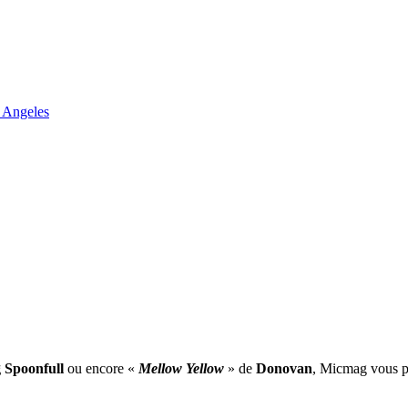
 Angeles
 Spoonfull
ou encore «
Mellow Yellow
» de
Donovan
, Micmag vous pr