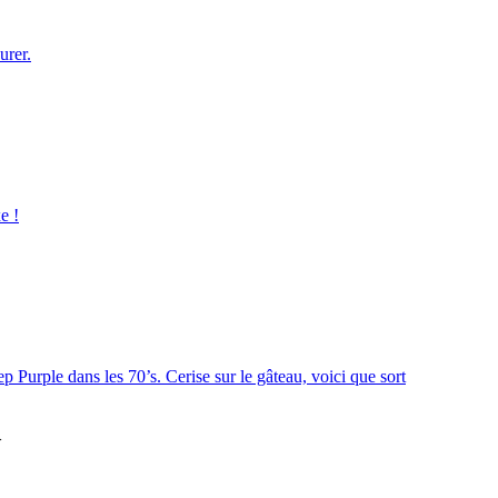
urer.
e !
Purple dans les 70’s. Cerise sur le gâteau, voici que sort
>