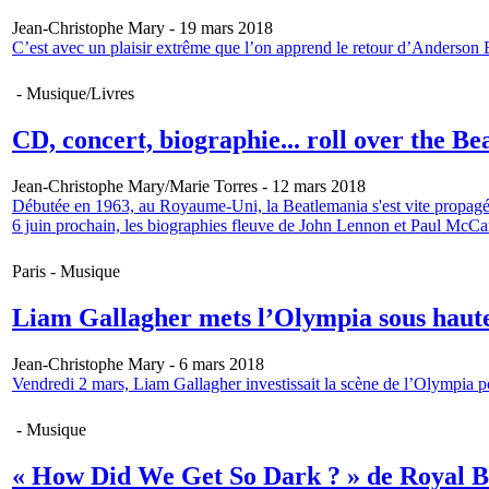
Jean-Christophe Mary - 19 mars 2018
C’est avec un plaisir extrême que l’on apprend le retour d’Anderson 
- Musique/Livres
CD, concert, biographie... roll over the Be
Jean-Christophe Mary/Marie Torres - 12 mars 2018
Débutée en 1963, au Royaume-Uni, la Beatlemania s'est vite propagée
6 juin prochain, les biographies fleuve de John Lennon et Paul McCar
Paris - Musique
Liam Gallagher mets l’Olympia sous haute
Jean-Christophe Mary - 6 mars 2018
Vendredi 2 mars, Liam Gallagher investissait la scène de l’Olympia p
- Musique
« How Did We Get So Dark ? » de Royal B