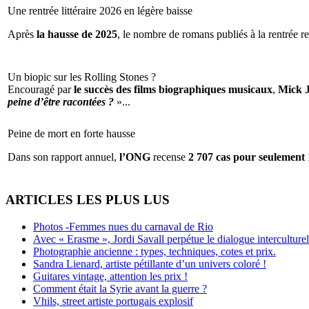
Une rentrée littéraire 2026 en légère baisse
Après
la hausse de 2025
, le nombre de romans publiés à la rentrée re
Un biopic sur les Rolling Stones ?
Encouragé par
le succès des films biographiques musicaux
,
Mick 
peine d’être racontées ?
»...
Peine de mort en forte hausse
Dans son rapport annuel,
l’ONG
recense
2 707 cas pour seulement 
ARTICLES LES PLUS LUS
Photos -Femmes nues du carnaval de Rio
Avec « Erasme », Jordi Savall perpétue le dialogue interculturel
Photographie ancienne : types, techniques, cotes et prix.
Sandra Lienard, artiste pétillante d’un univers coloré !
Guitares vintage, attention les prix !
Comment était la Syrie avant la guerre ?
Vhils, street artiste portugais explosif