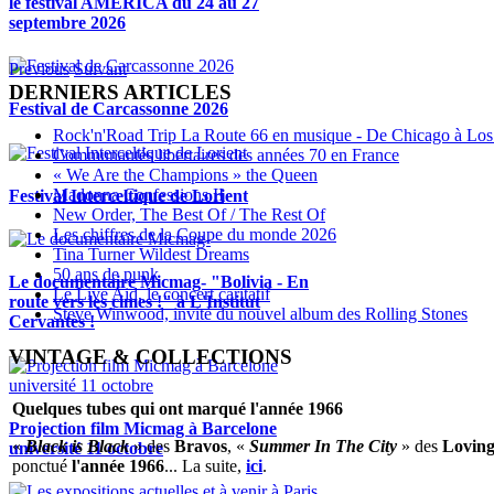
le festival AMERICA du 24 au 27
septembre 2026
Previous
Suivant
DERNIERS ARTICLES
Festival de Carcassonne 2026
Rock'n'Road Trip La Route 66 en musique - De Chicago à Los
Communautés libertaires des années 70 en France
« We Are the Champions » the Queen
Madonna Confessions II
Festival Interceltique de Lorient
New Order, The Best Of / The Rest Of
Les chiffres de la Coupe du monde 2026
Tina Turner Wildest Dreams
50 ans de punk
Le documentaire Micmag- "Bolivia - En
Le Live Aid, le concert caritatif
route vers les cimes !" à L'Institut
Steve Winwood, invité du nouvel album des Rolling Stones
Cervantès !
VINTAGE & COLLECTIONS
Quelques tubes qui ont marqué l'année 1966
Projection film Micmag à Barcelone
«
Black is Black
» des
Bravos
, «
Summer In The City
» des
Loving
université 11 octobre
ponctué
l'année 1966
... La suite,
ici
.