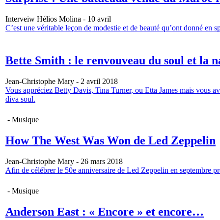
Interveiw Hélios Molina - 10 avril
C’est une véritable leçon de modestie et de beauté qu’ont donné en s
Bette Smith : le renvouveau du soul et la n
Jean-Christophe Mary - 2 avril 2018
Vous appréciez Betty Davis, Tina Turner, ou Etta James mais vous ave
diva soul.
- Musique
How The West Was Won de Led Zeppelin
Jean-Christophe Mary - 26 mars 2018
Afin de célébrer le 50e anniversaire de Led Zeppelin en septembre p
- Musique
Anderson East : « Encore » et encore…