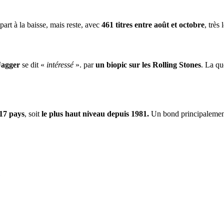
part à la baisse, mais reste, avec
461 titres entre août et octobre
, très
Jagger
se dit «
intéressé
». par
un biopic sur les Rolling Stones
. La qu
17 pays
, soit
le plus haut niveau depuis 1981.
Un bond principalement