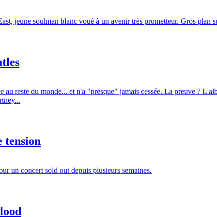
East, jeune soulman blanc voué à un avenir très prometteur. Gros plan s
atles
 au reste du monde... et n'a "presque" jamais cessée. La preuve ? L'a
tney...
 tension
our un concert sold out depuis plusieurs semaines.
lood