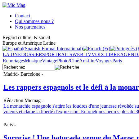
Contact
Qui sommes-nous ?
Nos partenaires
Regard culturel & social
Europe et Amérique Latine
LA UNE
DOSSIERS
PORTRAITS
WEB TV
VOIX LIBRE
AGEND
Reportages
Musique
Vintage
Photo/Ciné
Arts
Lire
Voyages
Paris
Madrid- Barcelone -
Les rappers espagnols et le défi à la mona
Rédaction Micmag -
La monarchie espagnole s'attire les foudres d'une jeunesse révoltée su
voleurs et clame la liberté d'expression. En quelques heures plus de 
Paris -
Surprise ! Une batucada venue du Maroc ra