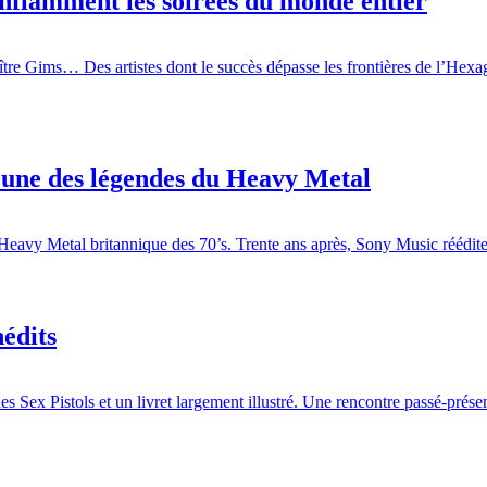
flamment les soirées du monde entier
e Gims… Des artistes dont le succès dépasse les frontières de l’Hexagon
, une des légendes du Heavy Metal
u Heavy Metal britannique des 70’s. Trente ans après, Sony Music réédi
édits
des Sex Pistols et un livret largement illustré. Une rencontre passé-prése