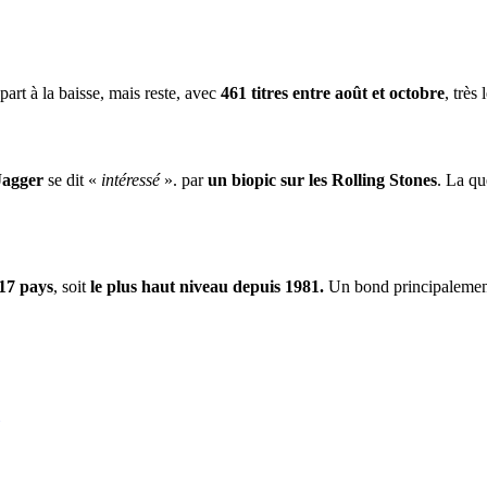
part à la baisse, mais reste, avec
461 titres entre août et octobre
, très
Jagger
se dit «
intéressé
». par
un biopic sur les Rolling Stones
. La qu
17 pays
, soit
le plus haut niveau depuis 1981.
Un bond principalement