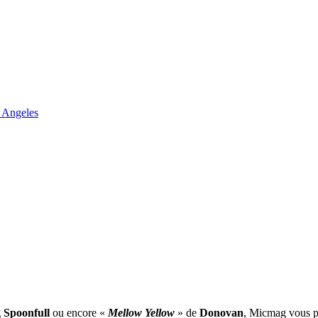
 Angeles
 Spoonfull
ou encore «
Mellow Yellow
» de
Donovan
, Micmag vous pr