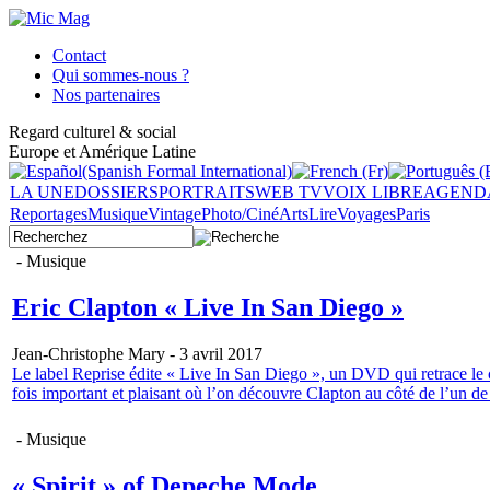
Contact
Qui sommes-nous ?
Nos partenaires
Regard culturel & social
Europe et Amérique Latine
LA UNE
DOSSIERS
PORTRAITS
WEB TV
VOIX LIBRE
AGEND
Reportages
Musique
Vintage
Photo/Ciné
Arts
Lire
Voyages
Paris
- Musique
Eric Clapton « Live In San Diego »
Jean-Christophe Mary - 3 avril 2017
Le label Reprise édite « Live In San Diego », un DVD qui retrace le
fois important et plaisant où l’on découvre Clapton au côté de l’un de 
- Musique
« Spirit » of Depeche Mode