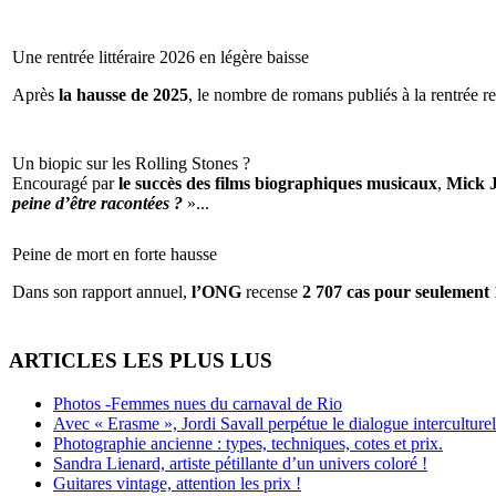
Une rentrée littéraire 2026 en légère baisse
Après
la hausse de 2025
, le nombre de romans publiés à la rentrée re
Un biopic sur les Rolling Stones ?
Encouragé par
le succès des films biographiques musicaux
,
Mick 
peine d’être racontées ?
»...
Peine de mort en forte hausse
Dans son rapport annuel,
l’ONG
recense
2 707 cas pour seulement 
ARTICLES LES PLUS LUS
Photos -Femmes nues du carnaval de Rio
Avec « Erasme », Jordi Savall perpétue le dialogue interculturel
Photographie ancienne : types, techniques, cotes et prix.
Sandra Lienard, artiste pétillante d’un univers coloré !
Guitares vintage, attention les prix !