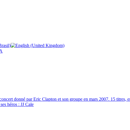
A
 concert donné par Eric Clapton et son groupe en mars 2007. 15 titres,
ses héros : JJ Cale