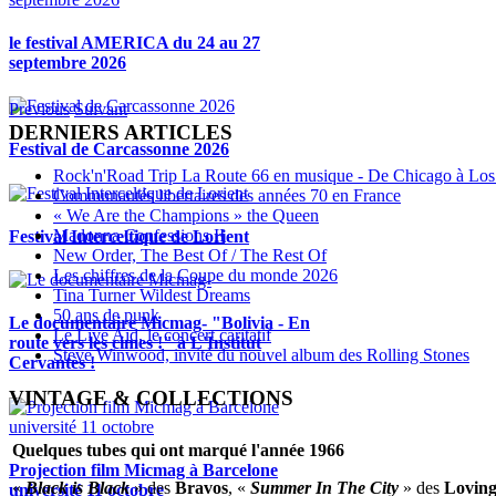
le festival AMERICA du 24 au 27
septembre 2026
Previous
Suivant
DERNIERS ARTICLES
Festival de Carcassonne 2026
Rock'n'Road Trip La Route 66 en musique - De Chicago à Los
Communautés libertaires des années 70 en France
« We Are the Champions » the Queen
Madonna Confessions II
Festival Interceltique de Lorient
New Order, The Best Of / The Rest Of
Les chiffres de la Coupe du monde 2026
Tina Turner Wildest Dreams
50 ans de punk
Le documentaire Micmag- "Bolivia - En
Le Live Aid, le concert caritatif
route vers les cimes !" à L'Institut
Steve Winwood, invité du nouvel album des Rolling Stones
Cervantès !
VINTAGE & COLLECTIONS
Quelques tubes qui ont marqué l'année 1966
Projection film Micmag à Barcelone
«
Black is Black
» des
Bravos
, «
Summer In The City
» des
Loving
université 11 octobre