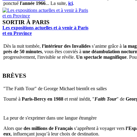
ponctué
l'année 1966
... La suite,
ici
.
SORTIR À PARIS
Les expositions actuelles et à venir à Paris
et en Province
Dès la nuit tombée,
l’intérieur des Invalides
s’anime grâce à l
a magi
près de 50 minutes
, vous êtes conviés à
une déambulation nocturne 
progressivement, l'invisible se révèle.
Un spectacle magnifique
. Pou
BRÈVES
"The Faith Tour" de George Michael bientôt en salles
Tourné à
Paris-Bercy en 1988
et resté inédit, "
Faith Tour
" de
Geor
La peur de s'exprimer dans une langue étrangère
Alors que
des millions de Français
s’apprêtent à voyager vers
l’Espa
eux
, influençant jusqu’à leur choix de destination.