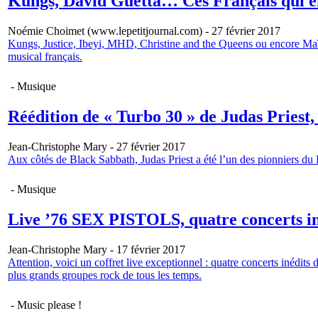
Kungs, David Guetta… Ces Français qui en
Noémie Choimet (www.lepetitjournal.com) - 27 février 2017
Kungs, Justice, Ibeyi, MHD, Christine and the Queens ou encore Maîtr
musical français.
- Musique
Réédition de « Turbo 30 » de Judas Priest
Jean-Christophe Mary - 27 février 2017
Aux côtés de Black Sabbath, Judas Priest a été l’un des pionniers d
- Musique
Live ’76 SEX PISTOLS, quatre concerts in
Jean-Christophe Mary - 17 février 2017
Attention, voici un coffret live exceptionnel : quatre concerts inédits 
plus grands groupes rock de tous les temps.
- Music please !