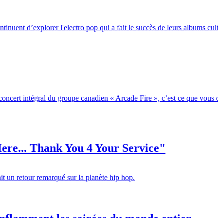
inuent d’explorer l'electro pop qui a fait le succès de leurs albums cul
oncert intégral du groupe canadien « Arcade Fire », c’est ce que vous of
ere... Thank You 4 Your Service"
it un retour remarqué sur la planète hip hop.