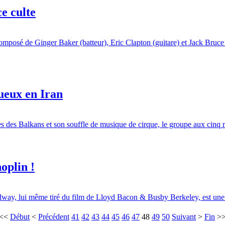
e culte
omposé de Ginger Baker (batteur), Eric Clapton (guitare) et Jack Bruce (b
ueux en Iran
s des Balkans et son souffle de musique de cirque, le groupe aux cinq m
oplin !
dway, lui même tiré du film de Lloyd Bacon & Busby Berkeley, est une v
<<
Début
<
Précédent
41
42
43
44
45
46
47
48
49
50
Suivant
>
Fin
>