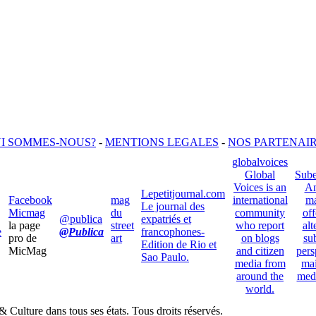
I SOMMES-NOUS?
-
MENTIONS LEGALES
-
NOS PARTENAI
globalvoices
Global
Sube
Voices is an
An
Lepetitjournal.com
Facebook
mag
international
ma
Le journal des
Micmag
du
community
off
@publica
expatriés et
la page
street
who report
alt
e
@Publica
francophones-
pro de
art
on blogs
su
Edition de Rio et
MicMag
and citizen
pers
Sao Paulo.
media from
ma
around the
med
world.
Culture dans tous ses états. Tous droits réservés.