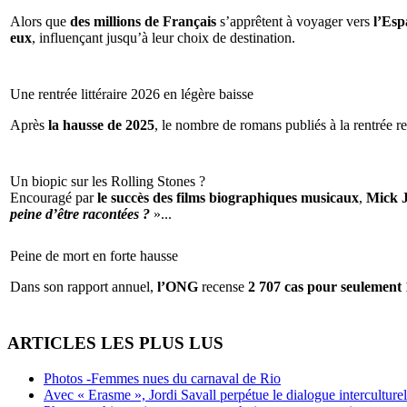
Alors que
des millions de Français
s’apprêtent à voyager vers
l’Espa
eux
, influençant jusqu’à leur choix de destination.
Une rentrée littéraire 2026 en légère baisse
Après
la hausse de 2025
, le nombre de romans publiés à la rentrée re
Un biopic sur les Rolling Stones ?
Encouragé par
le succès des films biographiques musicaux
,
Mick 
peine d’être racontées ?
»...
Peine de mort en forte hausse
Dans son rapport annuel,
l’ONG
recense
2 707 cas pour seulement 
ARTICLES LES PLUS LUS
Photos -Femmes nues du carnaval de Rio
Avec « Erasme », Jordi Savall perpétue le dialogue interculturel