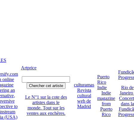
RES
Artprice
Fundiçã
rsify.com
Puerto
Progres
 online
Rico
gazine
culturamas
Indie
Rio de
ering an
Revista
Indie
Janeiro 
ernative,
cultural
Le N°1 sur la cote des
magazine
Concert
bversive
web de
artistes dans le
from
dans la
pective to
Madrid
monde. Tout sur les
Puerto
Fundiç
instream
ventes aux enchères.
Rico
Progres
ia (USA)