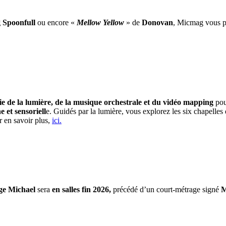
 Spoonfull
ou encore «
Mellow Yellow
» de
Donovan
, Micmag vous pr
e de la lumière, de la musique orchestrale et du vidéo mapping
pou
et sensoriell
e. Guidés par la lumière, vous explorez les six chapelle
r en savoir plus,
ici.
ge Michael
sera
en salles fin 2026,
précédé d’un court-métrage signé
M