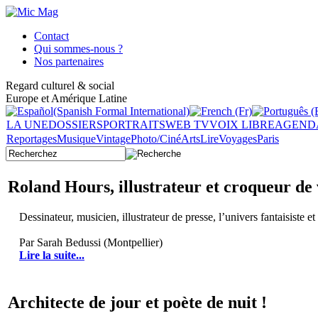
Contact
Qui sommes-nous ?
Nos partenaires
Regard culturel & social
Europe et Amérique Latine
LA UNE
DOSSIERS
PORTRAITS
WEB TV
VOIX LIBRE
AGEND
Reportages
Musique
Vintage
Photo/Ciné
Arts
Lire
Voyages
Paris
Roland Hours, illustrateur et croqueur de 
Dessinateur, musicien, illustrateur de presse, l’univers fantaisiste 
Par Sarah Bedussi (Montpellier)
Lire la suite...
Architecte de jour et poète de nuit !