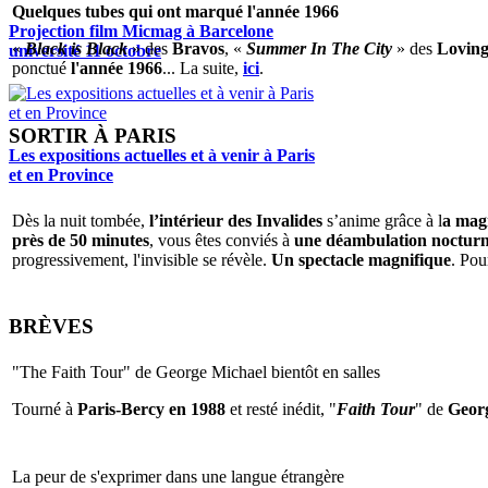
Quelques tubes qui ont marqué l'année 1966
Projection film Micmag à Barcelone
«
Black is Black
» des
Bravos
, «
Summer In The City
» des
Loving
université 11 octobre
ponctué
l'année 1966
... La suite,
ici
.
SORTIR À PARIS
Les expositions actuelles et à venir à Paris
et en Province
Dès la nuit tombée,
l’intérieur des Invalides
s’anime grâce à l
a magi
près de 50 minutes
, vous êtes conviés à
une déambulation nocturne 
progressivement, l'invisible se révèle.
Un spectacle magnifique
. Pou
BRÈVES
"The Faith Tour" de George Michael bientôt en salles
Tourné à
Paris-Bercy en 1988
et resté inédit, "
Faith Tour
" de
Geor
La peur de s'exprimer dans une langue étrangère