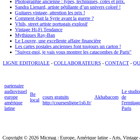
Photographie ancienne : types, techniques, cotes et prix.
Sandra Lienard, artiste pétillante d’un univers coloré !
Guitares vintage, attention les prix !
Comment était la Syrie avant la guerre ?
Vhils, street artiste portugais explosif
Vintage Hi-Fi Tendance
Mythiques Ray-Ban
Le Louvre, une excellente affaire financière
Les cartes postales anciennes font toujours un carton !
"Suivez-moi, je vais vous montrer les catacombes de Paris"
LIGNE EDITORIALE
-
COLLABORATEURS
-
CONTACT
-
QU
partenaire
audiovisuel
Le studio
Be
europe
cours gratuits
Akhabacom
de
local
amérique
http://coursenligne1s6.fr/
l'ermitag
latine
Paris
Copyright © 2026 Micmag : Europe, Amérique latine - Arts, Vintage & 