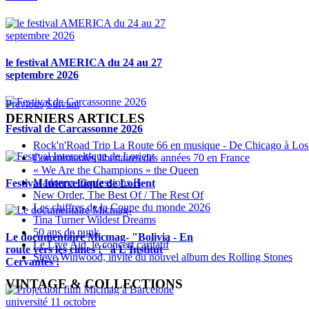
le festival AMERICA du 24 au 27
septembre 2026
Previous
Suivant
DERNIERS ARTICLES
Festival de Carcassonne 2026
Rock'n'Road Trip La Route 66 en musique - De Chicago à Los
Communautés libertaires des années 70 en France
« We Are the Champions » the Queen
Madonna Confessions II
Festival Interceltique de Lorient
New Order, The Best Of / The Rest Of
Les chiffres de la Coupe du monde 2026
Tina Turner Wildest Dreams
50 ans de punk
Le documentaire Micmag- "Bolivia - En
Le Live Aid, le concert caritatif
route vers les cimes !" à L'Institut
Steve Winwood, invité du nouvel album des Rolling Stones
Cervantès !
VINTAGE & COLLECTIONS