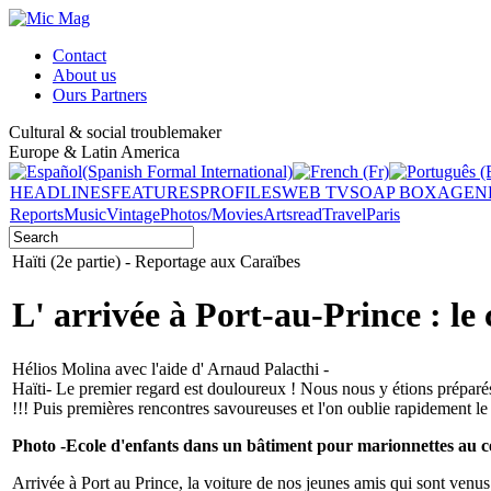
Contact
About us
Ours Partners
Cultural & social troublemaker
Europe & Latin America
HEADLINES
FEATURES
PROFILES
WEB TV
SOAP BOX
AGEN
Reports
Music
Vintage
Photos/Movies
Arts
read
Travel
Paris
Haïti (2e partie) - Reportage aux Caraïbes
L' arrivée à Port-au-Prince : le 
Hélios Molina avec l'aide d' Arnaud Palacthi -
Haïti- Le premier regard est douloureux ! Nous nous y étions préparés
!!! Puis premières rencontres savoureuses et l'on oublie rapidement l
Photo -Ecole d'enfants dans un bâtiment pour marionnettes au c
Arrivée à Port au Prince, la voiture de nos jeunes amis qui sont venu