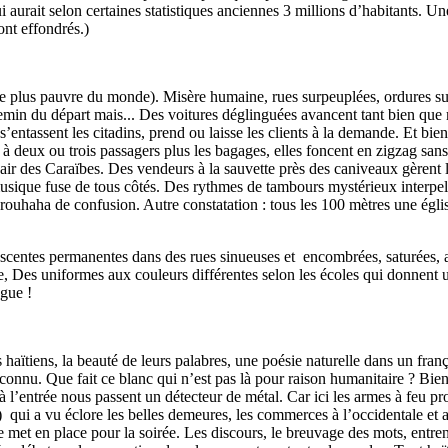
 aurait selon certaines statistiques anciennes 3 millions d’habitants. Un
ont effondrés.)
!
e plus pauvre du monde). Misère humaine, rues surpeuplées, ordures sur l
hemin du départ mais... Des voitures déglinguées avancent tant bien que
ntassent les citadins, prend ou laisse les clients à la demande. Et bie
 à deux ou trois passagers plus les bagages, elles foncent en zigzag s
 des Caraïbes. Des vendeurs à la sauvette près des caniveaux gèrent leu
usique fuse de tous côtés. Des rythmes de tambours mystérieux interpel
brouhaha de confusion. Autre constatation : tous les 100 mètres une égli
descentes permanentes dans des rues sinueuses et encombrées, saturées, av
pe, Des uniformes aux couleurs différentes selon les écoles qui donnent
ngue !
haïtiens, la beauté de leurs palabres, une poésie naturelle dans un franç
nconnu. Que fait ce blanc qui n’est pas là pour raison humanitaire ? Bien
 à l’entrée nous passent un détecteur de métal. Car ici les armes à feu pro
 qui a vu éclore les belles demeures, les commerces à l’occidentale et 
 met en place pour la soirée. Les discours, le breuvage des mots, entren