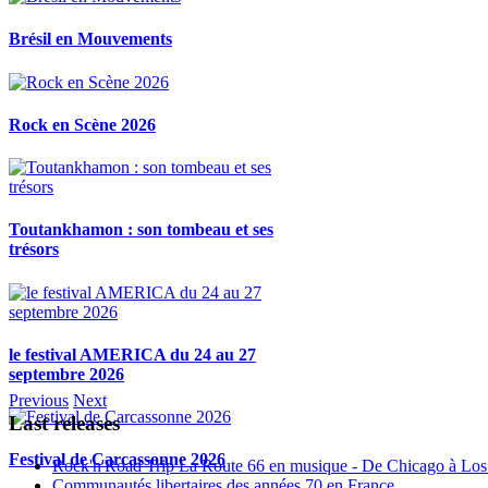
Brésil en Mouvements
Rock en Scène 2026
Toutankhamon : son tombeau et ses
trésors
le festival AMERICA du 24 au 27
septembre 2026
Previous
Next
Last releases
Festival de Carcassonne 2026
Rock'n'Road Trip La Route 66 en musique - De Chicago à Los
Communautés libertaires des années 70 en France