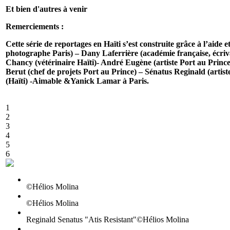
Et bien d'autres à venir
Remerciements :
Cette série de reportages en Haïti s’est construite grâce à l’aid
photographe Paris) – Dany Laferrière (académie française, écriv
Chancy (vétérinaire Haïti)- André Eugène (artiste Port au Prince
Berut (chef de projets Port au Prince) – Sénatus Reginald (artis
(Haïti) -Aimable &Yanick Lamar à Paris.
1
2
3
4
5
6
©Hélios Molina
©Hélios Molina
Reginald Senatus "Atis Resistant"©Hélios Molina