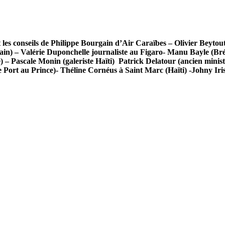
e et les conseils de Philippe Bourgain d’Air Caraïbes – Olivier Bey
ain) – Valérie Duponchelle journaliste au Figaro- Manu Bayle (Brés
) – Pascale Monin (galeriste Haïti) Patrick Delatour (ancien minist
te Port au Prince)- Théline Cornéus à Saint Marc (Haïti) -Johny I