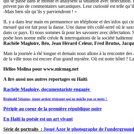
qui se passe dans le monde et analysent la situation avec délectation.
privent pas de commentaires sarcastiques. Leur curiosité est telle qu’i
-Mais bien sûr qu’ils y parviendront ! »
IL y a dans leur main en permanence un téléphone et des infos qui cir
mesuré qui est fait pour la danse. Une danse très collé-serré où le 
dans ce pays. Et nous sommes là pour les savourer avec délectation. Sa
poète hors norme mêle créole & interrogations de la société haïtienne 
Rachèle Magloire, Béo, Jean Hérard Celeur, Fred Brutus, Jacqu
Mais la journée à été longue et demain nous allons à la rencontre de
de la ville nous est encore d'un grand mystère. Où est notre hôtel ? La 
Hélios Molina pour www.micmag.net
A lire aussi nos autres reportages su Haïti
:
Rachèle Magloire, documentariste engagée
Reginald Sénatus, jeune artiste résistant qui ne mâche pas se mots !
Périple au coeur de la première république noire
En Haïti la poésie est un art vivant
Série de portraits :
Josué Azor le photographe de l'underground