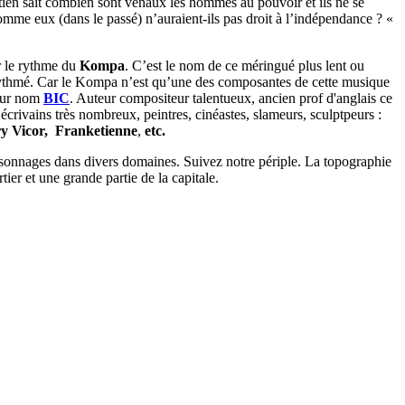
aïtien sait combien sont vénaux les hommes au pouvoir et ils ne se
omme eux (dans le passé) n’auraient-ils pas droit à l’indépendance ? «
r le rythme du
Kompa
. C’est le nom de ce méringué plus lent ou
y-rythmé. Car le Kompa n’est qu’une des composantes de cette musique
pour nom
BIC
. Auteur compositeur talentueux, ancien prof d'anglais ce
écrivains très nombreux, peintres, cinéastes, slameurs, sculptpeurs :
y Vicor,
Franketienne
,
etc.
ersonnages dans divers domaines. Suivez notre périple. La topographie
tier et une grande partie de la capitale.