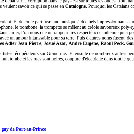
 Le débat sur la corruption dans le pays est sur toutes les ondes. Tout h
ls veulent savoir ce qui se passe en
Catalogne
. Pourquoi les Catalans c
culent. Et de toute part fuse une musique à décibels impressionnants su
saxophone, le trombone, la trompette se mêlent au créole savoureux pol
ns tarder, l’on nous cite un rappeur très respecté ici et ailleurs qui a 
avec un amour intarissable pour sa terre. Puis d'autres noms fusent, des 
es Adler Jean-Pierre
,
Josué Azor
,
André Eugène
,
Raoul Peck, Gar
s artistes récupérateurs sur Grand rue. Et ensuite de nombreux autres p
nuit tombe et les rues sont noires, coupure d'électricité dans tout le quar
 gay de Port-au-Prince