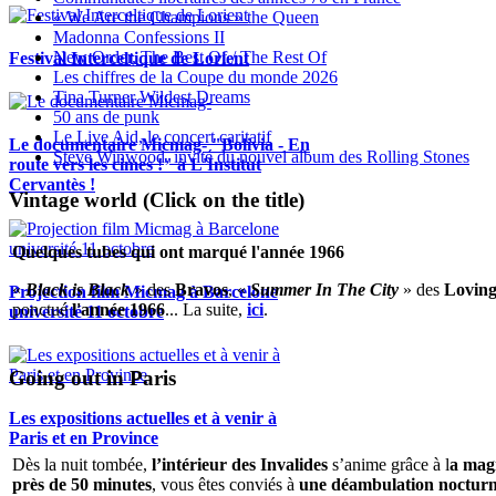
« We Are the Champions » the Queen
Madonna Confessions II
New Order, The Best Of / The Rest Of
Festival Interceltique de Lorient
Les chiffres de la Coupe du monde 2026
Tina Turner Wildest Dreams
50 ans de punk
Le Live Aid, le concert caritatif
Le documentaire Micmag- "Bolivia - En
Steve Winwood, invité du nouvel album des Rolling Stones
route vers les cimes !" à L'Institut
Cervantès !
Vintage world (Click on the title)
Quelques tubes qui ont marqué l'année 1966
«
Black is Black
» des
Bravos
, «
Summer In The City
» des
Loving
Projection film Micmag à Barcelone
ponctué
l'année 1966
... La suite,
ici
.
université 11 octobre
Going out in Paris
Les expositions actuelles et à venir à
Paris et en Province
Dès la nuit tombée,
l’intérieur des Invalides
s’anime grâce à l
a magi
près de 50 minutes
, vous êtes conviés à
une déambulation nocturne 