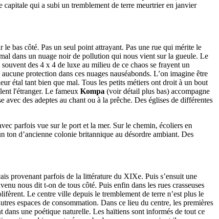
e capitale qui a subi un tremblement de terre meurtrier en janvier
e bas côté. Pas un seul point attrayant. Pas une rue qui mérite le
 mal dans un nuage noir de pollution qui nous vient sur la gueule. Le
n souvent des 4 x 4 de luxe au milieu de ce chaos se frayent un
ans aucune protection dans ces nuages nauséabonds. L’on imagine être
r étal tant bien que mal. Tous les petits métiers ont droit à un bout
lent l'étranger. Le fameux
Kompa
(voir détail plus bas) accompagne
se avec des adeptes au chant ou à la prêche. Des églises de différentes
ec parfois vue sur le port et la mer. Sur le chemin, écoliers en
 un ton d’ancienne colonie britannique au désordre ambiant. Des
ais provenant parfois de la littérature du XIXe. Puis s’ensuit une
venu nous dit t-on de tous côté. Puis enfin dans les rues crasseuses
lifèrent. Le centre ville depuis le tremblement de terre n’est plus le
autres espaces de consommation. Dans ce lieu du centre, les premières
t dans une poétique naturelle. Les haïtiens sont informés de tout ce