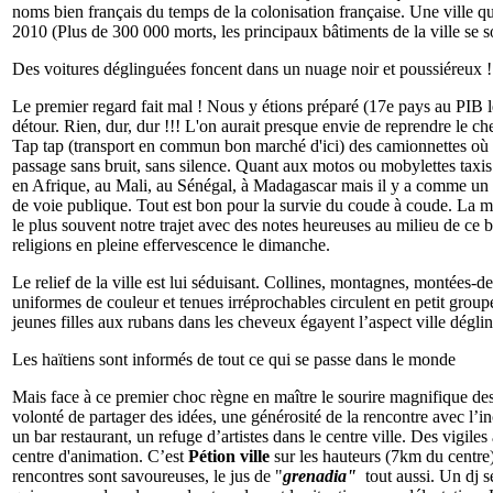
noms bien français du temps de la colonisation française. Une ville qui
2010 (Plus de 300 000 morts, les principaux bâtiments de la ville se s
Des voitures déglinguées foncent dans un nuage noir et poussiéreux 
Le premier regard fait mal ! Nous y étions préparé (17e pays au PIB l
détour. Rien, dur, dur !!! L'on aurait presque envie de reprendre le c
Tap tap (transport en commun bon marché d'ici) des camionnettes où s’e
passage sans bruit, sans silence. Quant aux motos ou mobylettes taxis
en Afrique, au Mali, au Sénégal, à Madagascar mais il y a comme un air
de voie publique. Tout est bon pour la survie du coude à coude. La m
le plus souvent notre trajet avec des notes heureuses au milieu de ce 
religions en pleine effervescence le dimanche.
Le relief de la ville est lui séduisant. Collines, montagnes, montées-
uniformes de couleur et tenues irréprochables circulent en petit grou
jeunes filles aux rubans dans les cheveux égayent l’aspect ville dégli
Les haïtiens sont informés de tout ce qui se passe dans le monde
Mais face à ce premier choc règne en maître le sourire magnifique des 
volonté de partager des idées, une générosité de la rencontre avec l’i
un bar restaurant, un refuge d’artistes dans le centre ville. Des vigiles
centre d'animation. C’est
Pétion ville
sur les hauteurs (7km du centre)
rencontres sont savoureuses, le jus de "
grenadia"
tout aussi. Un dj se