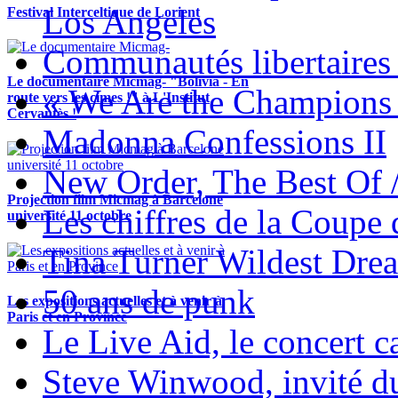
Los Angeles
Festival Interceltique de Lorient
Communautés libertaires 
Le documentaire Micmag- "Bolivia - En
« We Are the Champions
route vers les cimes !" à L'Institut
Cervantès !
Madonna Confessions II
New Order, The Best Of 
Projection film Micmag à Barcelone
Les chiffres de la Coup
université 11 octobre
Tina Turner Wildest Dre
50 ans de punk
Les expositions actuelles et à venir à
Paris et en Province
Le Live Aid, le concert ca
Steve Winwood, invité d