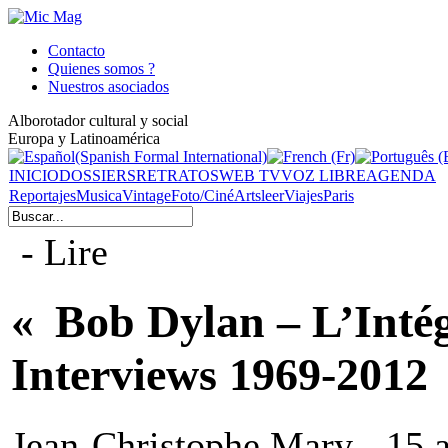
Contacto
Quienes somos ?
Nuestros asociados
Alborotador cultural y social
Europa y Latinoamérica
INICIO
DOSSIERS
RETRATOS
WEB TV
VOZ LIBRE
AGENDA
Reportajes
Musica
Vintage
Foto/Ciné
Arts
leer
Viajes
Paris
- Lire
« Bob Dylan – L’Intég
Interviews 1969-2012
Jean-Christophe Mary - 15 a