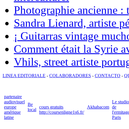
Photographie ancienne : t
Sandra Lienard, artiste pé
¡ Guitarras vintage mucho
Comment était la Syrie av
Vhils, street artiste portu
LINEA EDITORIALE
-
COLABORADORES
-
CONTACTO
-
Q
partenaire
audiovisuel
Le studio
Be
europe
cours gratuits
Akhabacom
de
local
amérique
http://coursenligne1s6.fr/
l'ermitag
latine
Paris