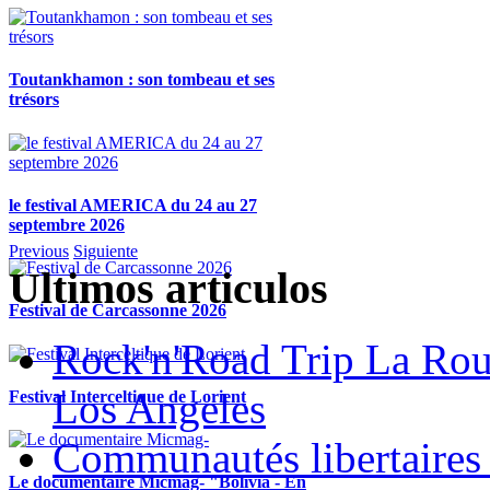
Toutankhamon : son tombeau et ses
trésors
le festival AMERICA du 24 au 27
septembre 2026
Previous
Siguiente
Ultimos articulos
Festival de Carcassonne 2026
Rock'n'Road Trip La Rou
Los Angeles
Festival Interceltique de Lorient
Communautés libertaires 
Le documentaire Micmag- "Bolivia - En