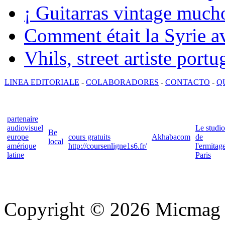
¡ Guitarras vintage mucho
Comment était la Syrie av
Vhils, street artiste portu
LINEA EDITORIALE
-
COLABORADORES
-
CONTACTO
-
Q
partenaire
audiovisuel
Le studio
Be
europe
cours gratuits
Akhabacom
de
local
amérique
http://coursenligne1s6.fr/
l'ermitag
latine
Paris
Copyright © 2026 Micmag : 