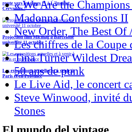
« We Are the Champions
route vers les cimes !" à L'Institut
Cervantès !
Madonna Confessions II
New Order, The Best Of 
Projection film Micmag à Barcelone
Les chiffres de la Coup
université 11 octobre
Tina Turner Wildest Dre
50 ans de punk
Les expositions actuelles et à venir à
Paris et en Province
Le Live Aid, le concert ca
Steve Winwood, invité d
Stones
El mundo del vintage