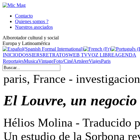
Contacto
Quienes somos ?
Nuestros asociados
Alborotador cultural y social
Europa y Latinoamérica
INICIO
DOSSIERS
RETRATOS
WEB TV
VOZ LIBRE
AGENDA
Reportajes
Musica
Vintage
Foto/Ciné
Arts
leer
Viajes
Paris
paris, France - investigacion
El Louvre, un negocio
Hélios Molina - Traducido 
Un estudio de la Sorbona re