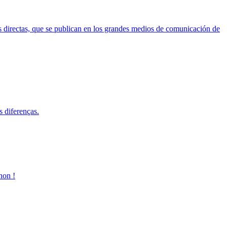
es directas, que se publican en los grandes medios de comunicación de
s diferenças.
non !