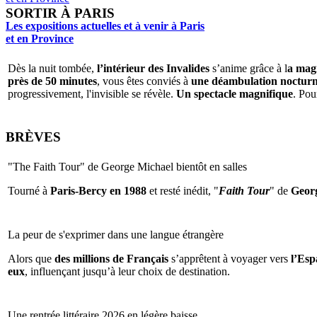
SORTIR À PARIS
Les expositions actuelles et à venir à Paris
et en Province
Dès la nuit tombée,
l’intérieur des Invalides
s’anime grâce à l
a magi
près de 50 minutes
, vous êtes conviés à
une déambulation nocturne 
progressivement, l'invisible se révèle.
Un spectacle magnifique
. Pou
BRÈVES
"The Faith Tour" de George Michael bientôt en salles
Tourné à
Paris-Bercy en 1988
et resté inédit, "
Faith Tour
" de
Geor
La peur de s'exprimer dans une langue étrangère
Alors que
des millions de Français
s’apprêtent à voyager vers
l’Espa
eux
, influençant jusqu’à leur choix de destination.
Une rentrée littéraire 2026 en légère baisse