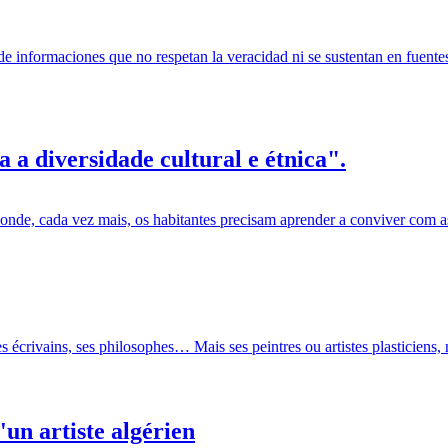
de informaciones que no respetan la veracidad ni se sustentan en fuent
a a diversidade cultural e étnica".
r onde, cada vez mais, os habitantes precisam aprender a conviver com a
s écrivains, ses philosophes… Mais ses peintres ou artistes plasticiens, 
un artiste algérien