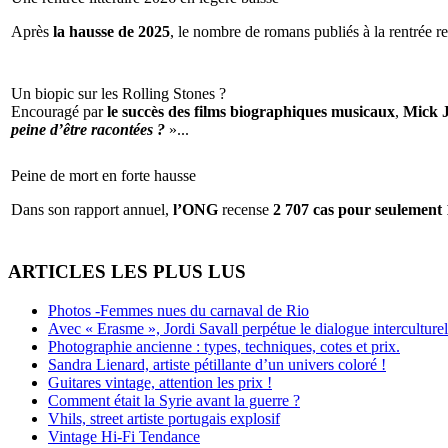
Après
la hausse de 2025
, le nombre de romans publiés à la rentrée re
Un biopic sur les Rolling Stones ?
Encouragé par
le succès des films biographiques musicaux
,
Mick 
peine d’être racontées ?
»...
Peine de mort en forte hausse
Dans son rapport annuel,
l’ONG
recense
2 707 cas pour seulement 
ARTICLES LES PLUS LUS
Photos -Femmes nues du carnaval de Rio
Avec « Erasme », Jordi Savall perpétue le dialogue interculturel
Photographie ancienne : types, techniques, cotes et prix.
Sandra Lienard, artiste pétillante d’un univers coloré !
Guitares vintage, attention les prix !
Comment était la Syrie avant la guerre ?
Vhils, street artiste portugais explosif
Vintage Hi-Fi Tendance