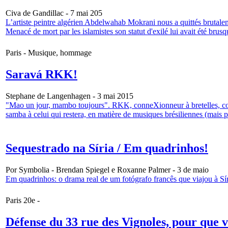
Civa de Gandillac - 7 mai 205
L’artiste peintre algérien Abdelwahab Mokrani nous a quittés brutalem
Menacé de mort par les islamistes son statut d'exilé lui avait été brusq
Paris - Musique, hommage
Saravá RKK!
Stephane de Langenhagen - 3 mai 2015
"Mao un jour, mambo toujours". RKK, conneXionneur à bretelles, co
samba à celui qui restera, en matière de musiques brésiliennes (mais p
Sequestrado na Síria / Em quadrinhos!
Por Symbolia - Brendan Spiegel e Roxanne Palmer - 3 de maio
Em quadrinhos: o drama real de um fotógrafo francês que viajou à Síria
Paris 20e -
Défense du 33 rue des Vignoles, pour que vi