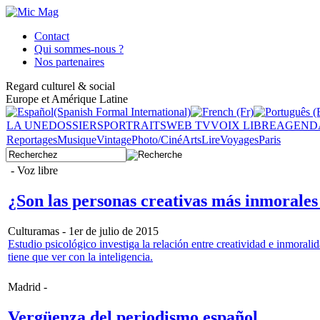
Contact
Qui sommes-nous ?
Nos partenaires
Regard culturel & social
Europe et Amérique Latine
LA UNE
DOSSIERS
PORTRAITS
WEB TV
VOIX LIBRE
AGEND
Reportages
Musique
Vintage
Photo/Ciné
Arts
Lire
Voyages
Paris
- Voz libre
¿Son las personas creativas más inmorales 
Culturamas - 1er de julio de 2015
Estudio psicológico investiga la relación entre creatividad e inmoral
tiene que ver con la inteligencia.
Madrid -
Vergüenza del periodismo español