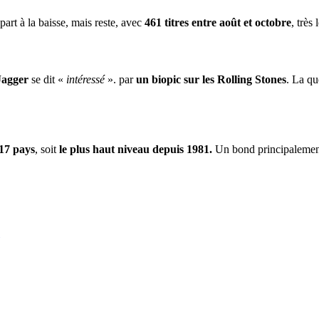
part à la baisse, mais reste, avec
461 titres entre août et octobre
, très
Jagger
se dit «
intéressé
». par
un biopic sur les Rolling Stones
. La qu
17 pays
, soit
le plus haut niveau depuis 1981.
Un bond principalement