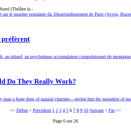
urel (Théâtre la -
vert sur le quartier populaire du 20earrondissement de Paris (Avron, Bu
s préfèrent
rash, au tubard, au psychotique accumulateur compulsionnel de montagnes
ld Do They Really Work?
ry man a huge dose of natural vitamins—giving him the sensation of inst
<<
Début
<
Précédent
1
2
3
4
5
6
7
8
9
10
Suivant
>
Fin
>>
Page 6 sur 26