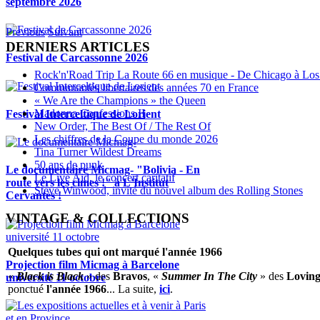
septembre 2026
Previous
Suivant
DERNIERS ARTICLES
Festival de Carcassonne 2026
Rock'n'Road Trip La Route 66 en musique - De Chicago à Los
Communautés libertaires des années 70 en France
« We Are the Champions » the Queen
Madonna Confessions II
Festival Interceltique de Lorient
New Order, The Best Of / The Rest Of
Les chiffres de la Coupe du monde 2026
Tina Turner Wildest Dreams
50 ans de punk
Le documentaire Micmag- "Bolivia - En
Le Live Aid, le concert caritatif
route vers les cimes !" à L'Institut
Steve Winwood, invité du nouvel album des Rolling Stones
Cervantès !
VINTAGE & COLLECTIONS
Quelques tubes qui ont marqué l'année 1966
Projection film Micmag à Barcelone
«
Black is Black
» des
Bravos
, «
Summer In The City
» des
Loving
université 11 octobre
ponctué
l'année 1966
... La suite,
ici
.