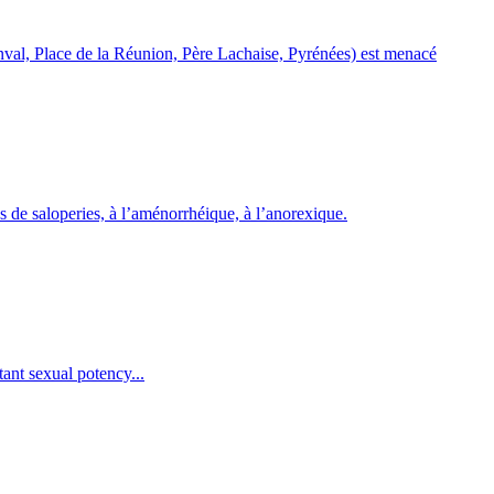
zenval, Place de la Réunion, Père Lachaise, Pyrénées) est menacé
 de saloperies, à l’aménorrhéique, à l’anorexique.
ant sexual potency...