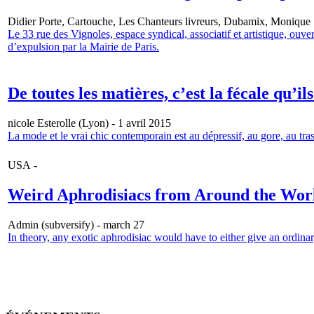
Didier Porte, Cartouche, Les Chanteurs livreurs, Dubamix, Monique S
Le 33 rue des Vignoles, espace syndical, associatif et artistique, ou
d’expulsion par la Mairie de Paris.
De toutes les matières, c’est la fécale qu’il
nicole Esterolle (Lyon) - 1 avril 2015
La mode et le vrai chic contemporain est au dépressif, au gore, au t
USA -
Weird Aphrodisiacs from Around the Wor
Admin (subversify) - march 27
In theory, any exotic aphrodisiac would have to either give an ordina