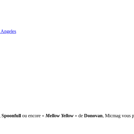
 Angeles
 Spoonfull
ou encore «
Mellow Yellow
» de
Donovan
, Micmag vous pr