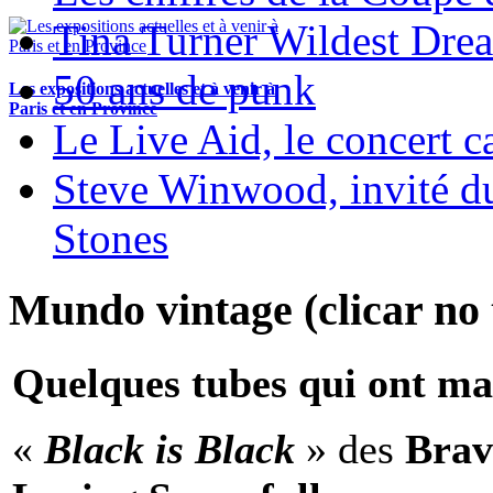
Tina Turner Wildest Dre
50 ans de punk
Les expositions actuelles et à venir à
Paris et en Province
Le Live Aid, le concert ca
Steve Winwood, invité d
Stones
Mundo vintage (clicar no t
Quelques tubes qui ont ma
«
Black is Black
» des
Brav