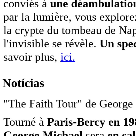
conviés à
une déambulation 
par la lumière, vous explore
la crypte du tombeau de Nap
l'invisible se révèle.
Un spe
savoir plus,
ici.
Notícias
"The Faith Tour" de George 
Tourné à
Paris-Bercy en 1
George Michael
sera
en sal