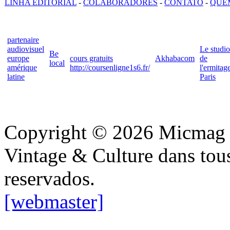
LINHA EDITORIAL
-
COLABORADORES
-
CONTATO
-
QUE
partenaire
audiovisuel
Le studio
Be
europe
cours gratuits
Akhabacom
de
local
amérique
http://coursenligne1s6.fr/
l'ermitag
latine
Paris
Copyright © 2026 Micmag : 
Vintage & Culture dans tous 
reservados.
[webmaster]