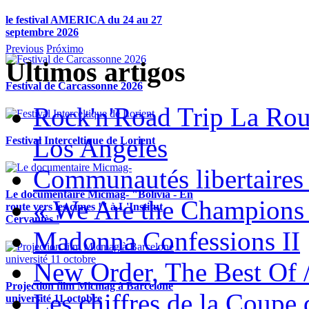
le festival AMERICA du 24 au 27
septembre 2026
Previous
Próximo
Ultimos artigos
Festival de Carcassonne 2026
Rock'n'Road Trip La Rou
Los Angeles
Festival Interceltique de Lorient
Communautés libertaires 
Le documentaire Micmag- "Bolivia - En
« We Are the Champions
route vers les cimes !" à L'Institut
Cervantès !
Madonna Confessions II
New Order, The Best Of 
Projection film Micmag à Barcelone
Les chiffres de la Coup
université 11 octobre