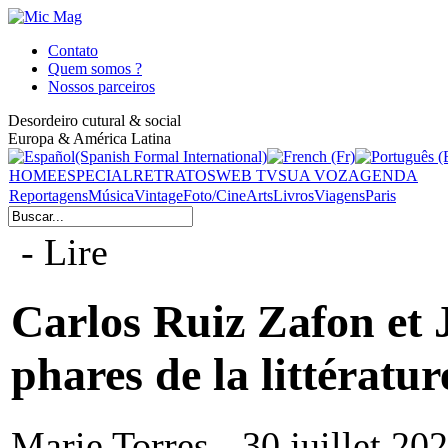
Contato
Quem somos ?
Nossos parceiros
Desordeiro cutural & social
Europa & América Latina
HOME
ESPECIAL
RETRATOS
WEB TV
SUA VOZ
AGENDA
Reportagens
Música
Vintage
Foto/Cine
Arts
Livros
Viagens
Paris
- Lire
Carlos Ruiz Zafon et 
phares de la littératu
Marie Torres - 30 juillet 20