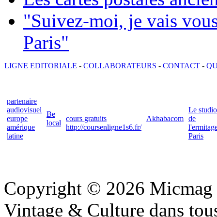
"Suivez-moi, je vais vou
Paris"
LIGNE EDITORIALE
-
COLLABORATEURS
-
CONTACT
-
QU
partenaire
audiovisuel
Le studio
Be
europe
cours gratuits
Akhabacom
de
local
amérique
http://coursenligne1s6.fr/
l'ermitag
latine
Paris
Copyright © 2026 Micmag : 
Vintage & Culture dans tous 