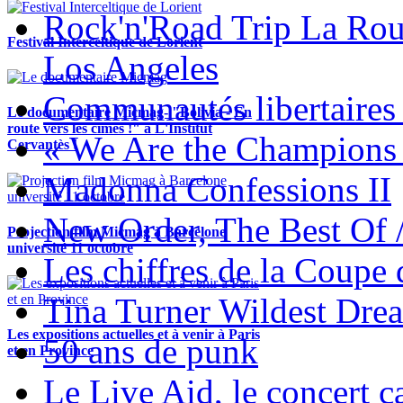
Rock'n'Road Trip La Rou
Festival Interceltique de Lorient
Los Angeles
Communautés libertaires 
Le documentaire Micmag- "Bolivia - En
route vers les cimes !" à L'Institut
« We Are the Champions
Cervantès !
Madonna Confessions II
New Order, The Best Of 
Projection film Micmag à Barcelone
université 11 octobre
Les chiffres de la Coup
Tina Turner Wildest Dre
Les expositions actuelles et à venir à Paris
50 ans de punk
et en Province
Le Live Aid, le concert ca