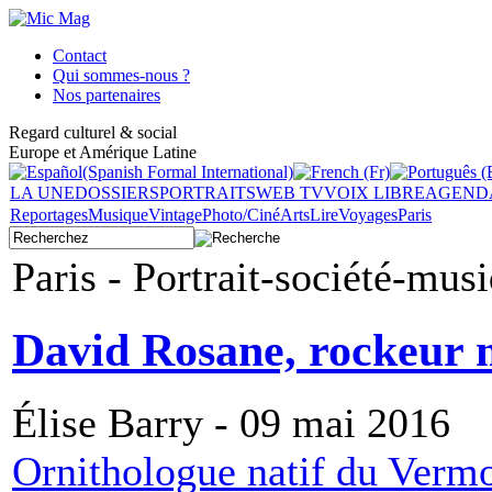
Contact
Qui sommes-nous ?
Nos partenaires
Regard culturel & social
Europe et Amérique Latine
LA UNE
DOSSIERS
PORTRAITS
WEB TV
VOIX LIBRE
AGEND
Reportages
Musique
Vintage
Photo/Ciné
Arts
Lire
Voyages
Paris
Paris - Portrait-société-mus
David Rosane, rockeur 
Élise Barry - 09 mai 2016
Ornithologue natif du Vermo