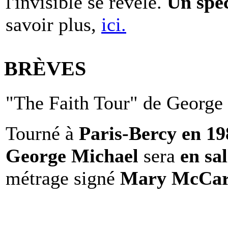
l'invisible se révèle.
Un spe
savoir plus,
ici.
BRÈVES
"The Faith Tour" de George 
Tourné à
Paris-Bercy en 1
George Michael
sera
en sal
métrage signé
Mary McCar